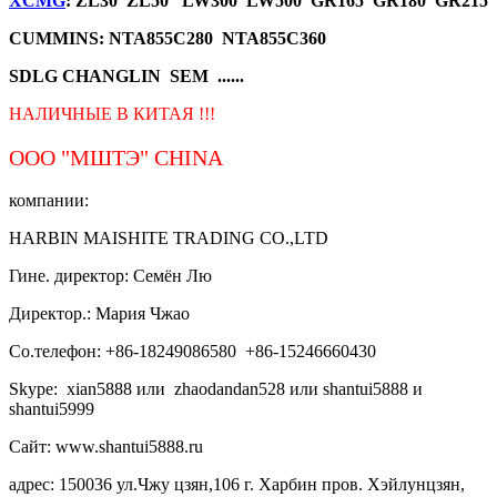
XCMG
: ZL30 ZL50 LW300 LW500 GR165 GR180 GR215
CUMMINS: NTA855C280 NTA855C360
SDLG CHANGLIN SEM ......
НАЛИЧНЫЕ В КИТАЯ !!!
ООО "МШТЭ"
CHINA
компании:
HARBIN MAISHITE TRADING CO.,LTD
Гине. директор: Семён Лю
Директор.: Мария Чжао
Со.телефон: +86-18249086580 +86-15246660430
Skype: xian5888 или zhaodandan528 или shantui5888 и
shantui5999
Сайт: www.shantui5888.ru
адрес: 150036 ул.Чжу цзян,106 г. Харбин пров. Хэйлунцзян,