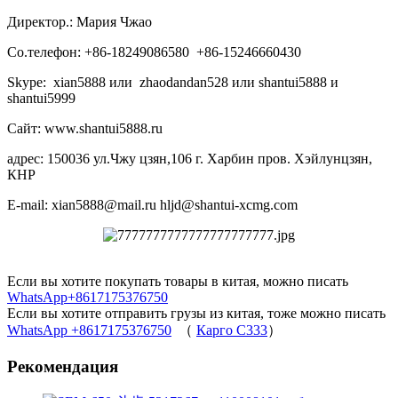
Директор.: Мария Чжао
Со.телефон: +86-18249086580 +86-15246660430
Skype: xian5888 или zhaodandan528 или shantui5888 и
shantui5999
Сайт: www.shantui5888.ru
адрес: 150036 ул.Чжу цзян,106 г. Харбин пров. Хэйлунцзян,
КНР
E-mail: xian5888@mail.ru hljd@shantui-xcmg.com
Если вы хотите покупать товары в китая, можно писать
WhatsApp+8617175376750
Если вы хотите отправить грузы из китая, тоже можно писать
WhatsApp +8617175376750
（
Карго C333
）
Рекомендация