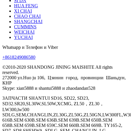
SI DA
HUA FENG
XI CHAI
CHAO CHAI
SHANGCHAI
CUMMINS
WEICHAI
YUCHAI
Whatsapp и Телефон и Viber
+8618249086580
©2010-2020 SHANDONG JINING MAISHITE All rights
reserved.
272000 ул.Huo ju 106, Цзинин город, провинции Шаньдун,
КНР
Skype: xian5888 и shantui5888 и zhaodandan528
ЗАПЧАСТИ SHANTUI SD16, SD22, SD23,
SD32.SR20,SL30W,SL50W,XCMG, ZL50，ZL30，
LW300,lw500
SDLG,SEM,CHANGLIN,ZL30G,ZL50G,ZL50GN,LW300FL,W30
616B.SEM 630B.SEM 636B.SEM 639B.SEM 650B.SEM
658B.SEM 659B.SEM 659C.SEM 660B.SEM 669B. TY165-2,
SD7, SD8 SHEHWA, SDLG, SEM, CHANGLIN, LG,