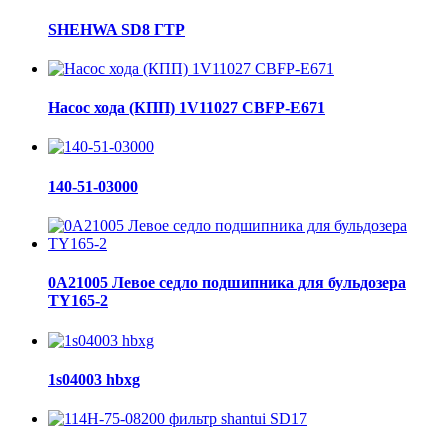
SHEHWA SD8 ГТР
Насос хода (КПП) 1V11027 CBFP-E671
140-51-03000
0A21005 Левое седло подшипника для бульдозера
TY165-2
1s04003 hbxg