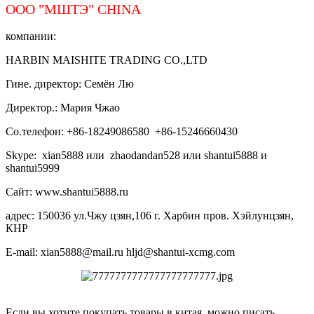
ООО "МШТЭ"
CHINA
компании:
HARBIN MAISHITE TRADING CO.,LTD
Гине. директор: Семён Лю
Директор.: Мария Чжао
Со.телефон: +86-18249086580 +86-15246660430
Skype: xian5888 или zhaodandan528 или shantui5888 и
shantui5999
Сайт: www.shantui5888.ru
адрес: 150036 ул.Чжу цзян,106 г. Харбин пров. Хэйлунцзян,
КНР
E-mail: xian5888@mail.ru hljd@shantui-xcmg.com
Если вы хотите покупать товары в китая, можно писать