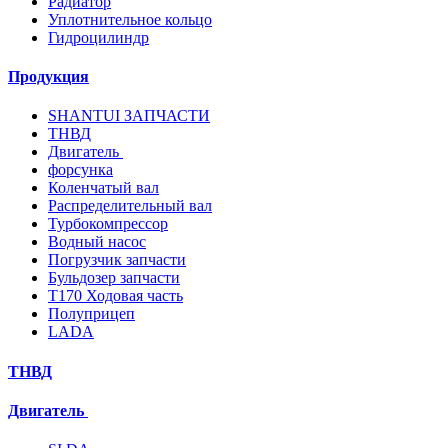
Радиатор
Уплотнительное кольцо
Гидроцилиндр
Продукция
SHANTUI ЗАПЧАСТИ
ТНВД
Двигатель
форсунка
Коленчатый вал
Распределительный вал
Турбокомпрессор
Водный насос
Погрузчик запчасти
Бульдозер запчасти
T170 Ходовая часть
Полуприцеп
LADA
ТНВД
Двигатель