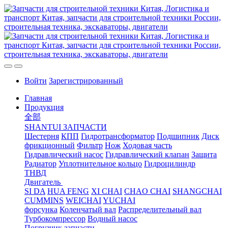
Войти
Зарегистрированный
Главная
Продукция
全部
SHANTUI ЗАПЧАСТИ
Шестерня
КПП
Гидротрансформатор
Подшипник
Диск
фрикционный
Фильтр
Нож
Ходовая часть
Гидравлический насос
Гидравлический клапан
Защита
Радиатор
Уплотнительное кольцо
Гидроцилиндр
ТНВД
Двигатель
SI DA
HUA FENG
XI CHAI
CHAO CHAI
SHANGCHAI
CUMMINS
WEICHAI
YUCHAI
форсунка
Коленчатый вал
Распределительный вал
Турбокомпрессор
Водный насос
Погрузчик запчасти