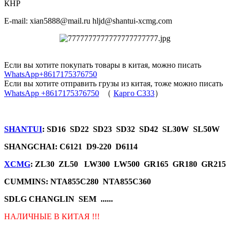
КНР
E-mail: xian5888@mail.ru hljd@shantui-xcmg.com
Если вы хотите покупать товары в китая, можно писать
WhatsApp+8617175376750
Если вы хотите отправить грузы из китая, тоже можно писать
WhatsApp +8617175376750
（
Карго C333
）
SHANTUI
: SD16 SD22 SD23 SD32 SD42 SL30W SL50W
SHANGCHAI: C6121 D9-220 D6114
XCMG
: ZL30 ZL50 LW300 LW500 GR165 GR180 GR215
CUMMINS: NTA855C280 NTA855C360
SDLG CHANGLIN SEM ......
НАЛИЧНЫЕ В КИТАЯ !!!