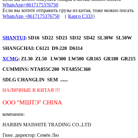
WhatsApp+8617175376750
Если вы хотите отправить грузы из китая, тоже можно писать
WhatsApp +8617175376750
（
Карго C333
）
SHANTUI
: SD16 SD22 SD23 SD32 SD42 SL30W SL50W
SHANGCHAI: C6121 D9-220 D6114
XCMG
: ZL30 ZL50 LW300 LW500 GR165 GR180 GR215
CUMMINS: NTA855C280 NTA855C360
SDLG CHANGLIN SEM ......
НАЛИЧНЫЕ В КИТАЯ !!!
ООО "МШТЭ"
CHINA
компании:
HARBIN MAISHITE TRADING CO.,LTD
Гине. директор: Семён Лю