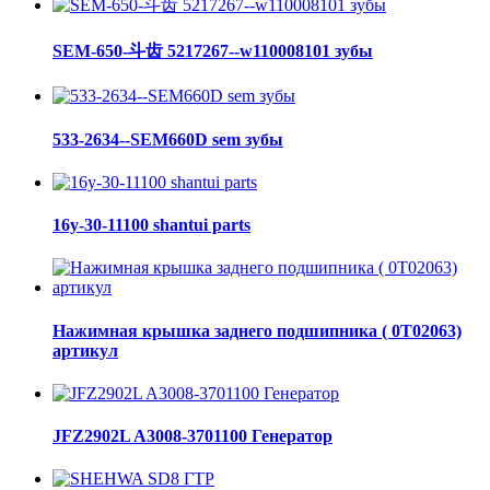
SEM-650-斗齿 5217267--w110008101 зубы
533-2634--SEM660D sem зубы
16y-30-11100 shantui parts
Нажимная крышка заднего подшипника ( 0Т02063)
артикул
JFZ2902L A3008-3701100 Генератор