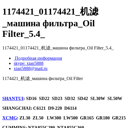
1174421_01174421_机滤
_машина фильтра_Oil
Filter_5.4_
1174421_01174421_机滤_машина фильтра_Oil Filter_5.4_
Подробная информация
skype: xian5888
xian5888@mail.ru
1174421_机滤_машина фильтра_Oil Filter
SHANTUI
: SD16 SD22 SD23 SD32 SD42 SL30W SL50W
SHANGCHAI: C6121 D9-220 D6114
XCMG
: ZL30 ZL50 LW300 LW500 GR165 GR180 GR215
CUMMINS: NTA855C280 NTA855C360