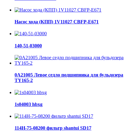
Насос хода (КПП) 1V11027 CBFP-E671
140-51-03000
0A21005 Левое седло подшипника для бульдозера
TY165-2
1s04003 hbxg
114H-75-08200 фильтр shantui SD17