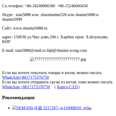
Со.телефон: +86-18249086580 +86-15246660430
Skype: xian5888 или zhaodandan528 или shantui5888 и
shantui5999
Сайт: www.shantui5888.ru
адрес: 150036 ул.Чжу цзян,106 г. Харбин пров. Хэйлунцзян,
КНР
E-mail: xian5888@mail.ru hljd@shantui-xcmg.com
Если вы хотите покупать товары в китая, можно писать
WhatsApp+8617175376750
Если вы хотите отправить грузы из китая, тоже можно писать
WhatsApp +8617175376750
（
Карго C333
）
Рекомендация