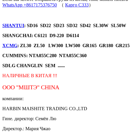
WhatsApp +8617175376750
（
Карго C333
）
SHANTUI
: SD16 SD22 SD23 SD32 SD42 SL30W SL50W
SHANGCHAI: C6121 D9-220 D6114
XCMG
: ZL30 ZL50 LW300 LW500 GR165 GR180 GR215
CUMMINS: NTA855C280 NTA855C360
SDLG CHANGLIN SEM ......
НАЛИЧНЫЕ В КИТАЯ !!!
ООО "МШТЭ"
CHINA
компании:
HARBIN MAISHITE TRADING CO.,LTD
Гине. директор: Семён Лю
Директор.: Мария Чжао