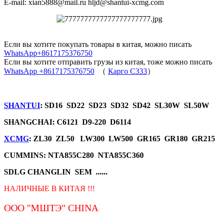
E-mail: xian5888@mail.ru hljd@shantui-xcmg.com
Если вы хотите покупать товары в китая, можно писать
WhatsApp+8617175376750
Если вы хотите отправить грузы из китая, тоже можно писать
WhatsApp +8617175376750
（
Карго C333
）
SHANTUI
: SD16 SD22 SD23 SD32 SD42 SL30W SL50W
SHANGCHAI: C6121 D9-220 D6114
XCMG
: ZL30 ZL50 LW300 LW500 GR165 GR180 GR215
CUMMINS: NTA855C280 NTA855C360
SDLG CHANGLIN SEM ......
НАЛИЧНЫЕ В КИТАЯ !!!
ООО "МШТЭ"
CHINA