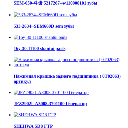
SEM-650-斗齿 5217267--w110008101 зубы
533-2634--SEM660D sem зубы
16y-30-11100 shantui parts
Нажимная крышка заднего подшипника ( 0Т02063)
артикул
JFZ2902L A3008-3701100 Генератор
SHEHWA SD8 ГТР