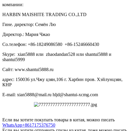
компании:
HARBIN MAISHITE TRADING CO.,LTD
Гине. директор: Семён Лю
Директор.: Мария Чжао
Со.телефон: +86-18249086580 +86-15246660430
Skype: xian5888 или zhaodandan528 или shantui5888 и
shantui5999
Сайт: www.shantui5888.ru
адрес: 150036 ул.Чжу цзян,106 г. Харбин пров. Хэйлунцзян,
КНР
E-mail: xian5888@mail.ru hljd@shantui-xcmg.com
Если вы хотите покупать товары в китая, можно писать
WhatsApp+8617175376750
Если вы хотите отправить грузы из китая, тоже можно писать