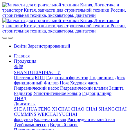
Войти
Зарегистрированный
Главная
Продукция
全部
SHANTUI ЗАПЧАСТИ
Шестерня
КПП
Гидротрансформатор
Подшипник
Диск
фрикционный
Фильтр
Нож
Ходовая часть
Гидравлический насос
Гидравлический клапан
Защита
Радиатор
Уплотнительное кольцо
Гидроцилиндр
ТНВД
Двигатель
SI DA
HUA FENG
XI CHAI
CHAO CHAI
SHANGCHAI
CUMMINS
WEICHAI
YUCHAI
форсунка
Коленчатый вал
Распределительный вал
Турбокомпрессор
Водный насос
Погрузчик запчасти