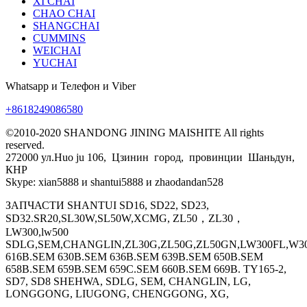
XI CHAI
CHAO CHAI
SHANGCHAI
CUMMINS
WEICHAI
YUCHAI
Whatsapp и Телефон и Viber
+8618249086580
©2010-2020 SHANDONG JINING MAISHITE All rights
reserved.
272000 ул.Huo ju 106, Цзинин город, провинции Шаньдун,
КНР
Skype: xian5888 и shantui5888 и zhaodandan528
ЗАПЧАСТИ SHANTUI SD16, SD22, SD23,
SD32.SR20,SL30W,SL50W,XCMG, ZL50，ZL30，
LW300,lw500
SDLG,SEM,CHANGLIN,ZL30G,ZL50G,ZL50GN,LW300FL,W30
616B.SEM 630B.SEM 636B.SEM 639B.SEM 650B.SEM
658B.SEM 659B.SEM 659C.SEM 660B.SEM 669B. TY165-2,
SD7, SD8 SHEHWA, SDLG, SEM, CHANGLIN, LG,
LONGGONG, LIUGONG, CHENGGONG, XG,