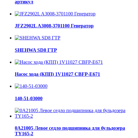
артикул
JFZ2902L A3008-3701100 Генератор
SHEHWA SD8 ГТР
Насос хода (КПП) 1V11027 CBFP-E671
140-51-03000
0A21005 Левое седло подшипника для бульдозера
TY165-2