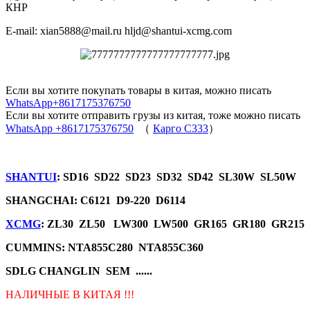
КНР
E-mail: xian5888@mail.ru hljd@shantui-xcmg.com
Если вы хотите покупать товары в китая, можно писать
WhatsApp+8617175376750
Если вы хотите отправить грузы из китая, тоже можно писать
WhatsApp +8617175376750
（
Карго C333
）
SHANTUI
: SD16 SD22 SD23 SD32 SD42 SL30W SL50W
SHANGCHAI: C6121 D9-220 D6114
XCMG
: ZL30 ZL50 LW300 LW500 GR165 GR180 GR215
CUMMINS: NTA855C280 NTA855C360
SDLG CHANGLIN SEM ......
НАЛИЧНЫЕ В КИТАЯ !!!