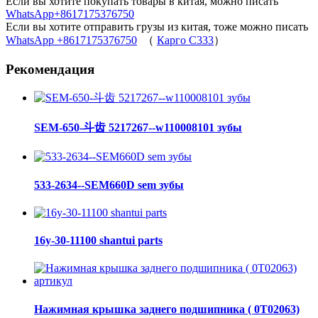
Если вы хотите покупать товары в китая, можно писать
WhatsApp+8617175376750
Если вы хотите отправить грузы из китая, тоже можно писать
WhatsApp +8617175376750
（
Карго C333
）
Рекомендация
SEM-650-斗齿 5217267--w110008101 зубы
533-2634--SEM660D sem зубы
16y-30-11100 shantui parts
Нажимная крышка заднего подшипника ( 0Т02063)