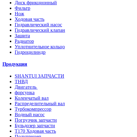
Диск фрикционный
Фильтр
Нож
Ходовая часть
Гидравлический насос
Гидравлический клапан
Защита
Радиатор
Уплотнительное кольцо
Гидроцилиндр
Продукция
SHANTUI ЗАПЧАСТИ
ТНВД
Двигатель
форсунка
Коленчатый вал
Распределительный вал
Турбокомпрессор
Водный насос
Погрузчик запчасти
Бульдозер запчасти
T170 Ходовая часть
Полуприцеп