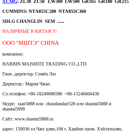
XCMG
: ZL30 ZL50 LW300 LW500 GR165 GR180 GR215
CUMMINS: NTA855C280 NTA855C360
SDLG CHANGLIN SEM ......
НАЛИЧНЫЕ В КИТАЯ !!!
ООО "МШТЭ"
CHINA
компании:
HARBIN MAISHITE TRADING CO.,LTD
Гине. директор: Семён Лю
Директор.: Мария Чжао
Со.телефон: +86-18249086580 +86-15246660430
Skype: xian5888 или zhaodandan528 или shantui5888 и
shantui5999
Сайт: www.shantui5888.ru
адрес: 150036 ул.Чжу цзян,106 г. Харбин пров. Хэйлунцзян,