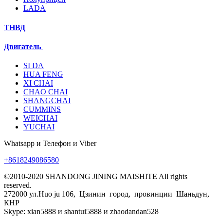
LADA
ТНВД
Двигатель
SI DA
HUA FENG
XI CHAI
CHAO CHAI
SHANGCHAI
CUMMINS
WEICHAI
YUCHAI
Whatsapp и Телефон и Viber
+8618249086580
©2010-2020 SHANDONG JINING MAISHITE All rights
reserved.
272000 ул.Huo ju 106, Цзинин город, провинции Шаньдун,
КНР
Skype: xian5888 и shantui5888 и zhaodandan528