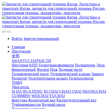
Войти
Зарегистрированный
Главная
Продукция
全部
SHANTUI ЗАПЧАСТИ
Шестерня
КПП
Гидротрансформатор
Подшипник
Диск
фрикционный
Фильтр
Нож
Ходовая часть
Гидравлический насос
Гидравлический клапан
Защита
Радиатор
Уплотнительное кольцо
Гидроцилиндр
ТНВД
Двигатель
SI DA
HUA FENG
XI CHAI
CHAO CHAI
SHANGCHAI
CUMMINS
WEICHAI
YUCHAI
форсунка
Коленчатый вал
Распределительный вал
Турбокомпрессор
Водный насос
Погрузчик запчасти