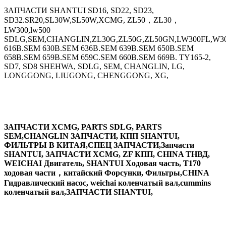
ЗАПЧАСТИ SHANTUI SD16, SD22, SD23,
SD32.SR20,SL30W,SL50W,XCMG, ZL50，ZL30，
LW300,lw500
SDLG,SEM,CHANGLIN,ZL30G,ZL50G,ZL50GN,LW300FL,W30
616B.SEM 630B.SEM 636B.SEM 639B.SEM 650B.SEM
658B.SEM 659B.SEM 659C.SEM 660B.SEM 669B. TY165-2,
SD7, SD8 SHEHWA, SDLG, SEM, CHANGLIN, LG,
LONGGONG, LIUGONG, CHENGGONG, XG,
ЗАПЧАСТИ XCMG, PARTS SDLG, PARTS
SEM,CHANGLIN ЗАПЧАСТИ, КПП SHANTUI,
ФИЛЬТРЫ В КИТАЯ,СПЕЦ ЗАПЧАСТИ,Запчасти
SHANTUI, ЗАПЧАСТИ XCMG, ZF КПП, CHINA ТНВД,
WEICHAI Двигатель, SHANTUI Ходовая часть, T170
ходовая части，китайский Форсунки, Фильтры,CHINA
Гидравлический насос, weichai коленчатый вал,cummins
коленчатый вал,ЗАПЧАСТИ SHANTUI,