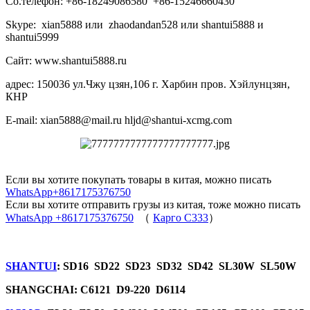
Со.телефон: +86-18249086580 +86-15246660430
Skype: xian5888 или zhaodandan528 или shantui5888 и
shantui5999
Сайт: www.shantui5888.ru
адрес: 150036 ул.Чжу цзян,106 г. Харбин пров. Хэйлунцзян,
КНР
E-mail: xian5888@mail.ru hljd@shantui-xcmg.com
Если вы хотите покупать товары в китая, можно писать
WhatsApp+8617175376750
Если вы хотите отправить грузы из китая, тоже можно писать
WhatsApp +8617175376750
（
Карго C333
）
SHANTUI
: SD16 SD22 SD23 SD32 SD42 SL30W SL50W
SHANGCHAI: C6121 D9-220 D6114