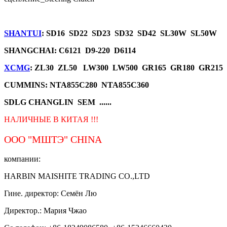
SHANTUI
: SD16 SD22 SD23 SD32 SD42 SL30W SL50W
SHANGCHAI: C6121 D9-220 D6114
XCMG
: ZL30 ZL50 LW300 LW500 GR165 GR180 GR215
CUMMINS: NTA855C280 NTA855C360
SDLG CHANGLIN SEM ......
НАЛИЧНЫЕ В КИТАЯ !!!
ООО "МШТЭ"
CHINA
компании:
HARBIN MAISHITE TRADING CO.,LTD
Гине. директор: Семён Лю
Директор.: Мария Чжао