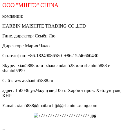
ООО "МШТЭ"
CHINA
компании:
HARBIN MAISHITE TRADING CO.,LTD
Гине. директор: Семён Лю
Директор.: Мария Чжао
Со.телефон: +86-18249086580 +86-15246660430
Skype: xian5888 или zhaodandan528 или shantui5888 и
shantui5999
Сайт: www.shantui5888.ru
адрес: 150036 ул.Чжу цзян,106 г. Харбин пров. Хэйлунцзян,
КНР
E-mail: xian5888@mail.ru hljd@shantui-xcmg.com