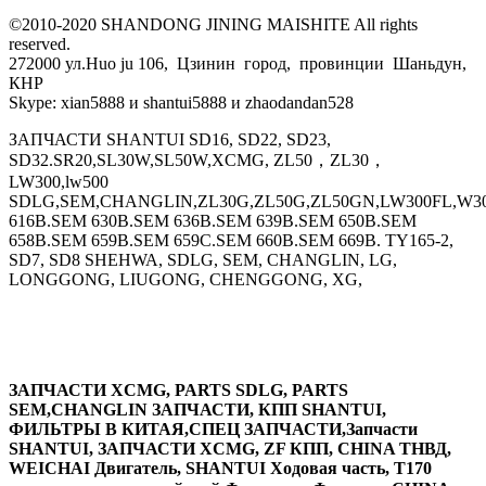
©2010-2020 SHANDONG JINING MAISHITE All rights
reserved.
272000 ул.Huo ju 106, Цзинин город, провинции Шаньдун,
КНР
Skype: xian5888 и shantui5888 и zhaodandan528
ЗАПЧАСТИ SHANTUI SD16, SD22, SD23,
SD32.SR20,SL30W,SL50W,XCMG, ZL50，ZL30，
LW300,lw500
SDLG,SEM,CHANGLIN,ZL30G,ZL50G,ZL50GN,LW300FL,W30
616B.SEM 630B.SEM 636B.SEM 639B.SEM 650B.SEM
658B.SEM 659B.SEM 659C.SEM 660B.SEM 669B. TY165-2,
SD7, SD8 SHEHWA, SDLG, SEM, CHANGLIN, LG,
LONGGONG, LIUGONG, CHENGGONG, XG,
ЗАПЧАСТИ XCMG, PARTS SDLG, PARTS
SEM,CHANGLIN ЗАПЧАСТИ, КПП SHANTUI,
ФИЛЬТРЫ В КИТАЯ,СПЕЦ ЗАПЧАСТИ,Запчасти
SHANTUI, ЗАПЧАСТИ XCMG, ZF КПП, CHINA ТНВД,
WEICHAI Двигатель, SHANTUI Ходовая часть, T170