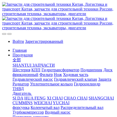
Войти
Зарегистрированный
Главная
Продукция
全部
SHANTUI ЗАПЧАСТИ
Шестерня
КПП
Гидротрансформатор
Подшипник
Диск
фрикционный
Фильтр
Нож
Ходовая часть
Гидравлический насос
Гидравлический клапан
Защита
Радиатор
Уплотнительное кольцо
Гидроцилиндр
ТНВД
Двигатель
SI DA
HUA FENG
XI CHAI
CHAO CHAI
SHANGCHAI
CUMMINS
WEICHAI
YUCHAI
форсунка
Коленчатый вал
Распределительный вал
Турбокомпрессор
Водный насос
Погрузчик запчасти