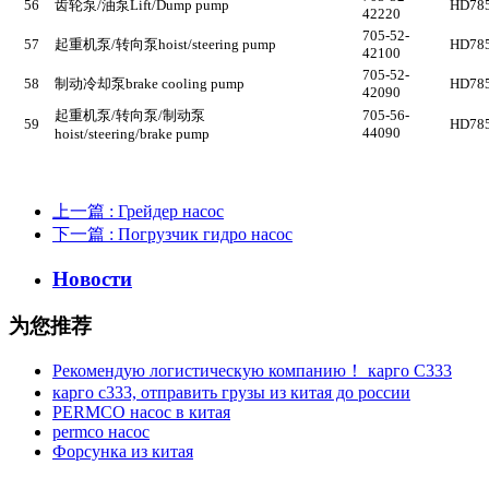
56
齿轮泵
/
油泵
Lift/Dump pump
HD785
42220
705-52-
57
起重机泵
/
转向泵
hoist/steering pump
HD785
42100
705-52-
58
制动冷却泵
brake cooling pump
HD785
42090
起重机泵
/
转向泵
/
制动泵
705-56-
59
HD785
44090
hoist/steering/brake pump
上一篇
: Грейдер насос
下一篇
: Погрузчик гидро насос
Новости
为您推荐
Рекомендую логистическую компанию！ карго C333
карго с333, отправить грузы из китая до россии
PERMCO насос в китая
permco насос
Форсунка из китая