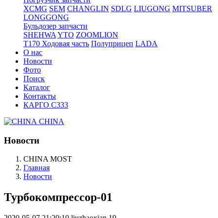
XCMG
SEM
CHANGLIN
SDLG
LIUGONG
MITSUBER
LONGGONG
Бульдозер запчасти
SHEHWA
YTO
ZOOMLION
T170 Ходовая часть
Полуприцеп
LADA
О нас
Новости
Фото
Поиск
Каталог
Контакты
КАРГО С333
CHINA
Новости
CHINA MOST
Главная
Новости
Турбокомпрессор-01
2020-05-07 21:20:10
liuzhaoxian
19