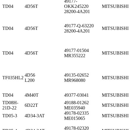
49177-
TD04
4D56T
OKK245220
MITSUBISHI
28200-4A201
49177-Q-63220
TD04
4D56T
MITSUBISHI
28200-4A201
49177-01504
TD04
4D56T
MITSUBISHI
MR355222
4D56
49135-02652
TF035HL2
MITSUBISHI
L200
MR968080
TD04
4M40T
49377-03041
MITSUBISHI
TD08H-
49188-01262
6D22T
MITSUBISHI
21D-22
ME035940
49178-02335
TD05-3
4D34-3AT
MITSUBISHI
ME015065
49178-02320