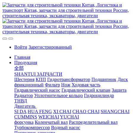
Войти
Зарегистрированный
Главная
Продукция
全部
SHANTUI ЗАПЧАСТИ
Шестерня
КПП
Гидротрансформатор
Подшипник
Диск
фрикционный
Фильтр
Нож
Ходовая часть
Гидравлический насос
Гидравлический клапан
Защита
Радиатор
Уплотнительное кольцо
Гидроцилиндр
ТНВД
Двигатель
SI DA
HUA FENG
XI CHAI
CHAO CHAI
SHANGCHAI
CUMMINS
WEICHAI
YUCHAI
форсунка
Коленчатый вал
Распределительный вал
Турбокомпрессор
Водный насос
Погрузчик запчасти