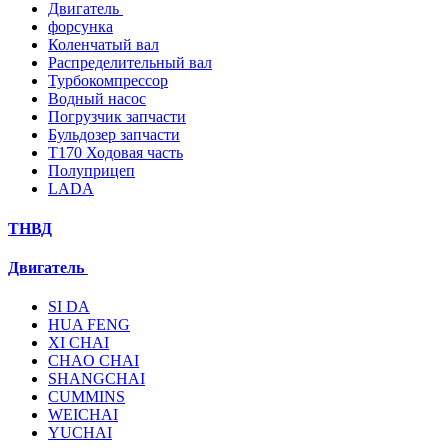
Двигатель
форсунка
Коленчатый вал
Распределительный вал
Турбокомпрессор
Водный насос
Погрузчик запчасти
Бульдозер запчасти
T170 Ходовая часть
Полуприцеп
LADA
ТНВД
Двигатель
SI DA
HUA FENG
XI CHAI
CHAO CHAI
SHANGCHAI
CUMMINS
WEICHAI
YUCHAI