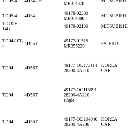
TD05-4
4D34-2AT
MITSUBISHI
ME014878
49178-02380
TD05-4
4D34
MITSUBISHI
ME014880
TDO5H-
49178-02130
MITSUBISHI
14G
TD04-10T-
49177-01515
4D56T
PAJERO
4
MR355220
49177-OK173114
KOREA
TD04
4D56T
28200-4A210
CAR
49177-OC115091
TD04
4D56T
28200-4A210
single
49177-OD104040
KOREA
TD04
4D56T
28200-4A200
CAR