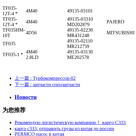
TF035-
4M40
49135-03101
12T-4 *
TF035-
49135-03310
4M40
PAJERO
12T-4 *
MD202879
TF035HM-
49135-02230
4D56
MITSUBISHI
10T
MR431248
49135-02110
TF035
MR212759
4M40
49135-03130
TF035-1 *
2.8LD
ME202578
上一篇
: Турбокомпрессор-02
下一篇
: запчасти спецзапчасти
Новости
为您推荐
Рекомендую логистическую компанию！ карго C333
карго с333, отправить грузы из китая до россии
PERMCO насос в китая