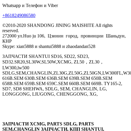
Whatsapp и Телефон и Viber
+8618249086580
©2010-2020 SHANDONG JINING MAISHITE All rights
reserved.
272000 ул.Huo ju 106, Цзинин город, провинции Шаньдун,
КНР
Skype: xian5888 и shantui5888 и zhaodandan528
ЗАПЧАСТИ SHANTUI SD16, SD22, SD23,
SD32.SR20,SL30W,SL50W,XCMG, ZL50，ZL30，
LW300,lw500
SDLG,SEM,CHANGLIN,ZL30G,ZL50G,ZL50GN,LW300FL,W30
616B.SEM 630B.SEM 636B.SEM 639B.SEM 650B.SEM
658B.SEM 659B.SEM 659C.SEM 660B.SEM 669B. TY165-2,
SD7, SD8 SHEHWA, SDLG, SEM, CHANGLIN, LG,
LONGGONG, LIUGONG, CHENGGONG, XG,
ЗАПЧАСТИ XCMG, PARTS SDLG, PARTS
SEM,CHANGLIN ЗАПЧАСТИ, КПП SHANTUI,