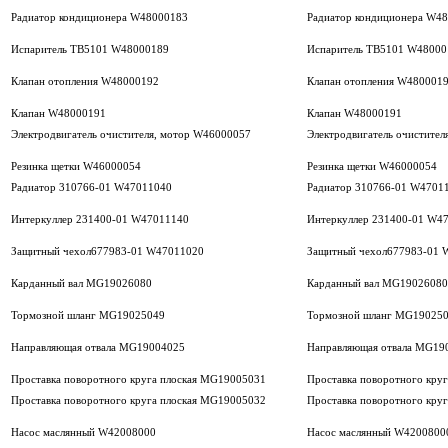
Радиатор кондиционера W48000183
Радиатор кондиционера W4
Испаритель ТВ5101 W48000189
Испаритель ТВ5101 W48000
Клапан отопления W48000192
Клапан отопления W480001
Клапан W48000191
Клапан W48000191
Электродвигатель очистителя, мотор W46000057
Электродвигатель очистите
Резинка щетки W46000054
Резинка щетки W46000054
Радиатор 310766-01 W47011040
Радиатор 310766-01 W4701
Интеркуллер 231400-01 W47011140
Интеркуллер 231400-01 W4
Защитный чехол677983-01 W47011020
Защитный чехол677983-01 
Карданный вал MG19026080
Карданный вал MG19026080
Тормозной шланг MG19025049
Тормозной шланг MG19025
Направляющая отвала MG19004025
Направляющая отвала MG19
Проставка поворотного круга плоская MG19005031
Проставка поворотного кру
Проставка поворотного круга плоская MG19005032
Проставка поворотного кру
Насос маслянный W42008000
Насос маслянный W4200800