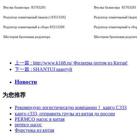
Втулка балансира 85763201
Втулка балансира 85763201
Редуктор планетарный (корпус) 83513202
Редуктор планетарный (корп
Редуктор планетарный в сборе 83513200
Редуктор планетарный в сбо
Шестерня бронзовая редуктора
Шестерня бронзовая редукт
上一篇
: http://www.k168.ru/ Фильтры оптом из Китая!
下一篇
: SHANTUI шантуй
Новости
为您推荐
Рекомендую логистическую компанию！ карго C333
карго с333, отправить грузы из китая до россии
PERMCO насос в китая
permco насос
Форсунка из китая