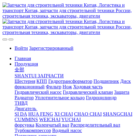
Войти
Зарегистрированный
Главная
Продукция
全部
SHANTUI ЗАПЧАСТИ
Шестерня
КПП
Гидротрансформатор
Подшипник
Диск
фрикционный
Фильтр
Нож
Ходовая часть
Гидравлический насос
Гидравлический клапан
Защита
Радиатор
Уплотнительное кольцо
Гидроцилиндр
ТНВД
Двигатель
SI DA
HUA FENG
XI CHAI
CHAO CHAI
SHANGCHAI
CUMMINS
WEICHAI
YUCHAI
форсунка
Коленчатый вал
Распределительный вал
Турбокомпрессор
Водный насос
Погрузчик запчасти