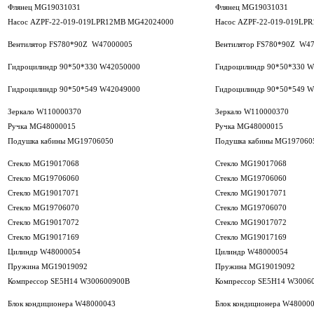
Флянец MG19031031
Флянец MG19031031
Насос AZPF-22-019-019LPR12MB MG42024000
Насос AZPF-22-019-019LP
Вентилятор FS780*90Z W47000005
Вентилятор FS780*90Z W4
Гидроцилиндр 90*50*330 W42050000
Гидроцилиндр 90*50*330 
Гидроцилиндр 90*50*549 W42049000
Гидроцилиндр 90*50*549 
Зеркало W110000370
Зеркало W110000370
Ручка MG48000015
Ручка MG48000015
Подушка кабины MG19706050
Подушка кабины MG197060
Стекло MG19017068
Стекло MG19017068
Стекло MG19706060
Стекло MG19706060
Стекло MG19017071
Стекло MG19017071
Стекло MG19706070
Стекло MG19706070
Стекло MG19017072
Стекло MG19017072
Стекло MG19017169
Стекло MG19017169
Цилиндр W48000054
Цилиндр W48000054
Пружина MG19019092
Пружина MG19019092
Компрессор SE5H14 W300600900B
Компрессор SE5H14 W3006
Блок кондиционера W48000043
Блок кондиционера W48000