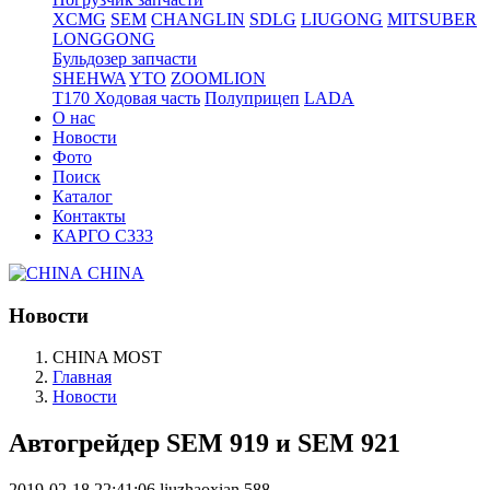
XCMG
SEM
CHANGLIN
SDLG
LIUGONG
MITSUBER
LONGGONG
Бульдозер запчасти
SHEHWA
YTO
ZOOMLION
T170 Ходовая часть
Полуприцеп
LADA
О нас
Новости
Фото
Поиск
Каталог
Контакты
КАРГО С333
CHINA
Новости
CHINA MOST
Главная
Новости
Автогрейдер SEM 919 и SEM 921
2019-02-18 22:41:06
liuzhaoxian
588