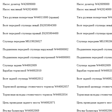
Насос дозатор W42009000
Насос дозатор W42009000
Насос масляный W42024000
Насос масляный W42024000
Тяга рулевая поперечная W44011000 (правая)
Тяга рулевая поперечная W4
Болт передней ступицы левый Z6205904300
Болт передней ступицы лев
Болт передний ступицы правый Z6205904400
Болт передний ступицы пра
Ступица передняя MG19026027
Ступица передняя MG19026
Подшипник передней ступицы наружный W44000002
Подшипник передней ступи
Подшипник передний ступицы внутренний W44000001
Подшипник передний ступи
Ступица задняя W44002009
Ступица задняя W44002009
Барабан тормозной W44002010
Барабан тормозной W44002
Болт задней ступицы W44002012
Болт задней ступицы W4400
Тормозной цилиндр стояночного тормоза W44002057
Тормозной цилиндр стояноч
Тормозная колодка стояночного тормоза W44002054
Тормозная колодка стояноч
Цепь приводная заднего моста W44002071
Цепь приводная заднего мо
Втулка балансира W44002069
Втулка балансира W4400206