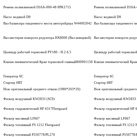
Ремень поликлиновой D16A-000-48 8PK1715
Ремень поликлиновой D16A
Насос водяной D9
Насос водяной D9
Вал балансира тандемного моста автогрейдера W44002042
Вал балансира тандемного 
Вал шестерня поворота редуктора НХ8000 (Вал шлицевой)
Вал шестерня поворота реду
Цилиндр рабочий тормозной PY180 - H.2.6.5
Цилиндр рабочий тормозной 
Клапан пневматический Кран тормозной главный800901158
Клапан пневматический Кра
Генератор 6С
Генератор 6С
Стартер 6ВТ
Стартер 6ВТ
Нож оригинальный среднего отвала (1980*203*20)
Нож оригинальный среднего
Фильтр воздушный KW2833 (SC9)
Фильтр воздушный KW2833 
Фильтр гидравлический HF 6317Fleetguard
Фильтр гидравлический HF 6
Фильтр масляный LF667
Фильтр масляный LF667
Фильтр топливный FS 1212 Fleetguard
Фильтр топливный FS 1212 F
Фильтр топлевный Р550778/PL270
Фильтр топлевный Р550778/