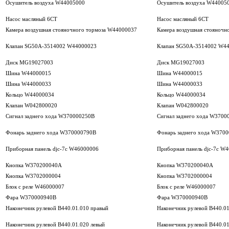
Осушитель воздуха W44005000
Осушитель воздуха W44005
Насос масляный 6СТ
Насос масляный 6СТ
Камера воздушная стояночного тормоза W44000037
Камера воздушная стояночн
Клапан SG50A-3514002 W44000023
Клапан SG50A-3514002 W4
Диск MG19027003
Диск MG19027003
Шина W44000015
Шина W44000015
Шина W44000033
Шина W44000033
Кольцо W44000034
Кольцо W44000034
Клапан W042800020
Клапан W042800020
Сигнал заднего хода W370000250B
Сигнал заднего хода W3700
Фонарь заднего хода W370000790B
Фонарь заднего хода W370
Приборная панель djc-7c W46000006
Приборная панель djc-7c W
Кнопка W370200040A
Кнопка W370200040A
Кнопка W3702000004
Кнопка W3702000004
Блок с реле W46000007
Блок с реле W46000007
Фара W370000940B
Фара W370000940B
Наконечник рулевой В440.01.010 правый
Наконечник рулевой В440.0
Наконечник рулевой В440.01.020 левый
Наконечник рулевой В440.01