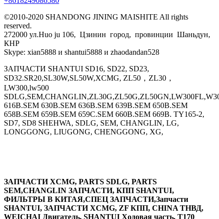
+8618249086580
©2010-2020 SHANDONG JINING MAISHITE All rights
reserved.
272000 ул.Huo ju 106, Цзинин город, провинции Шаньдун,
КНР
Skype: xian5888 и shantui5888 и zhaodandan528
ЗАПЧАСТИ SHANTUI SD16, SD22, SD23,
SD32.SR20,SL30W,SL50W,XCMG, ZL50，ZL30，
LW300,lw500
SDLG,SEM,CHANGLIN,ZL30G,ZL50G,ZL50GN,LW300FL,W30
616B.SEM 630B.SEM 636B.SEM 639B.SEM 650B.SEM
658B.SEM 659B.SEM 659C.SEM 660B.SEM 669B. TY165-2,
SD7, SD8 SHEHWA, SDLG, SEM, CHANGLIN, LG,
LONGGONG, LIUGONG, CHENGGONG, XG,
ЗАПЧАСТИ XCMG, PARTS SDLG, PARTS
SEM,CHANGLIN ЗАПЧАСТИ, КПП SHANTUI,
ФИЛЬТРЫ В КИТАЯ,СПЕЦ ЗАПЧАСТИ,Запчасти
SHANTUI, ЗАПЧАСТИ XCMG, ZF КПП, CHINA ТНВД,
WEICHAI Двигатель, SHANTUI Ходовая часть, T170