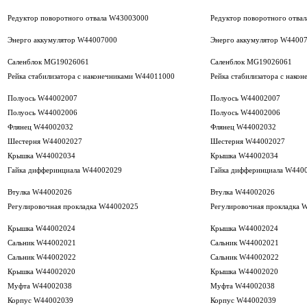
Редуктор поворотного отвала W43003000
Редуктор поворотного отва
Энерго аккумулятор W44007000
Энерго аккумулятор W4400
Саленблок MG19026061
Саленблок MG19026061
Рейка стабилизатора с наконечниками W44011000
Рейка стабилизатора с нако
Полуось W44002007
Полуось W44002007
Полуось W44002006
Полуось W44002006
Флянец W44002032
Флянец W44002032
Шестерня W44002027
Шестерня W44002027
Крышка W44002034
Крышка W44002034
Гайка дифферинциала W44002029
Гайка дифферинциала W440
Втулка W44002026
Втулка W44002026
Регулировочная прокладка W44002025
Регулировочная прокладка 
Крышка W44002024
Крышка W44002024
Сальник W44002021
Сальник W44002021
Сальник W44002022
Сальник W44002022
Крышка W44002020
Крышка W44002020
Муфта W44002038
Муфта W44002038
Корпус W44002039
Корпус W44002039