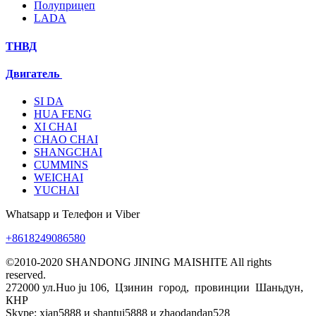
Полуприцеп
LADA
ТНВД
Двигатель
SI DA
HUA FENG
XI CHAI
CHAO CHAI
SHANGCHAI
CUMMINS
WEICHAI
YUCHAI
Whatsapp и Телефон и Viber
+8618249086580
©2010-2020 SHANDONG JINING MAISHITE All rights
reserved.
272000 ул.Huo ju 106, Цзинин город, провинции Шаньдун,
КНР
Skype: xian5888 и shantui5888 и zhaodandan528