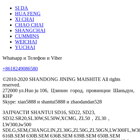
SI DA
HUA FENG
XI CHAI
CHAO CHAI
SHANGCHAI
CUMMINS
WEICHAI
YUCHAI
Whatsapp и Телефон и Viber
+8618249086580
©2010-2020 SHANDONG JINING MAISHITE All rights
reserved.
272000 ул.Huo ju 106, Цзинин город, провинции Шаньдун,
КНР
Skype: xian5888 и shantui5888 и zhaodandan528
ЗАПЧАСТИ SHANTUI SD16, SD22, SD23,
SD32.SR20,SL30W,SL50W,XCMG, ZL50，ZL30，
LW300,lw500
SDLG,SEM,CHANGLIN,ZL30G,ZL50G,ZL50GN,LW300FL,W30
616B.SEM 630B.SEM 636B.SEM 639B.SEM 650B.SEM