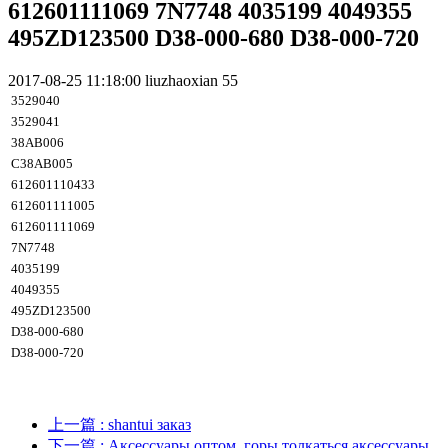
612601111069 7N7748 4035199 4049355
495ZD123500 D38-000-680 D38-000-720
2017-08-25 11:18:00
liuzhaoxian
55
3529040
3529041
38AB006
C38AB005
612601110433
612601111005
612601111069
7N7748
4035199
4049355
495ZD123500
D38-000-680
D38-000-720
上一篇
: shantui заказ
下一篇
: Аксессуары оптом, горы толкаться аксессуары