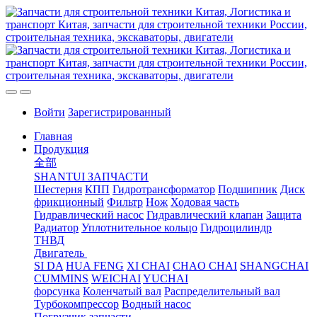
Войти
Зарегистрированный
Главная
Продукция
全部
SHANTUI ЗАПЧАСТИ
Шестерня
КПП
Гидротрансформатор
Подшипник
Диск
фрикционный
Фильтр
Нож
Ходовая часть
Гидравлический насос
Гидравлический клапан
Защита
Радиатор
Уплотнительное кольцо
Гидроцилиндр
ТНВД
Двигатель
SI DA
HUA FENG
XI CHAI
CHAO CHAI
SHANGCHAI
CUMMINS
WEICHAI
YUCHAI
форсунка
Коленчатый вал
Распределительный вал
Турбокомпрессор
Водный насос
Погрузчик запчасти