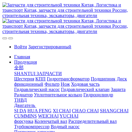
Войти
Зарегистрированный
Главная
Продукция
全部
SHANTUI ЗАПЧАСТИ
Шестерня
КПП
Гидротрансформатор
Подшипник
Диск
фрикционный
Фильтр
Нож
Ходовая часть
Гидравлический насос
Гидравлический клапан
Защита
Радиатор
Уплотнительное кольцо
Гидроцилиндр
ТНВД
Двигатель
SI DA
HUA FENG
XI CHAI
CHAO CHAI
SHANGCHAI
CUMMINS
WEICHAI
YUCHAI
форсунка
Коленчатый вал
Распределительный вал
Турбокомпрессор
Водный насос
Погрузчик запчасти