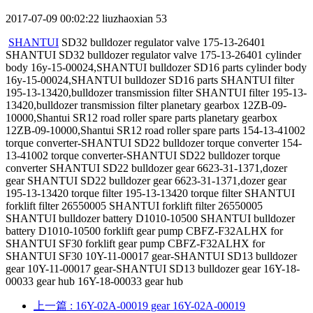
2017-07-09 00:02:22
liuzhaoxian
53
SHANTUI
SD32 bulldozer regulator valve 175-13-26401
SHANTUI SD32 bulldozer regulator valve 175-13-26401 cylinder
body 16y-15-00024,SHANTUI bulldozer SD16 parts cylinder body
16y-15-00024,SHANTUI bulldozer SD16 parts SHANTUI filter
195-13-13420,bulldozer transmission filter SHANTUI filter 195-13-
13420,bulldozer transmission filter planetary gearbox 12ZB-09-
10000,Shantui SR12 road roller spare parts planetary gearbox
12ZB-09-10000,Shantui SR12 road roller spare parts 154-13-41002
torque converter-SHANTUI SD22 bulldozer torque converter 154-
13-41002 torque converter-SHANTUI SD22 bulldozer torque
converter SHANTUI SD22 bulldozer gear 6623-31-1371,dozer
gear SHANTUI SD22 bulldozer gear 6623-31-1371,dozer gear
195-13-13420 torque filter 195-13-13420 torque filter SHANTUI
forklift filter 26550005 SHANTUI forklift filter 26550005
SHANTUI bulldozer battery D1010-10500 SHANTUI bulldozer
battery D1010-10500 forklift gear pump CBFZ-F32ALHX for
SHANTUI SF30 forklift gear pump CBFZ-F32ALHX for
SHANTUI SF30 10Y-11-00017 gear-SHANTUI SD13 bulldozer
gear 10Y-11-00017 gear-SHANTUI SD13 bulldozer gear 16Y-18-
00033 gear hub 16Y-18-00033 gear hub
上一篇
: 16Y-02A-00019 gear 16Y-02A-00019