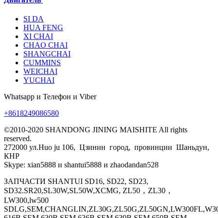
SI DA
HUA FENG
XI CHAI
CHAO CHAI
SHANGCHAI
CUMMINS
WEICHAI
YUCHAI
Whatsapp и Телефон и Viber
+8618249086580
©2010-2020 SHANDONG JINING MAISHITE All rights
reserved.
272000 ул.Huo ju 106, Цзинин город, провинции Шаньдун,
КНР
Skype: xian5888 и shantui5888 и zhaodandan528
ЗАПЧАСТИ SHANTUI SD16, SD22, SD23,
SD32.SR20,SL30W,SL50W,XCMG, ZL50，ZL30，
LW300,lw500
SDLG,SEM,CHANGLIN,ZL30G,ZL50G,ZL50GN,LW300FL,W30
616B.SEM 630B.SEM 636B.SEM 639B.SEM 650B.SEM