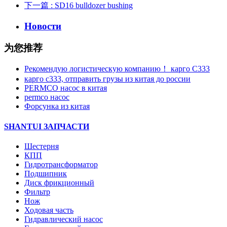
下一篇
: SD16 bulldozer bushing
Новости
为您推荐
Рекомендую логистическую компанию！ карго C333
карго с333, отправить грузы из китая до россии
PERMCO насос в китая
permco насос
Форсунка из китая
SHANTUI ЗАПЧАСТИ
Шестерня
КПП
Гидротрансформатор
Подшипник
Диск фрикционный
Фильтр
Нож
Ходовая часть
Гидравлический насос