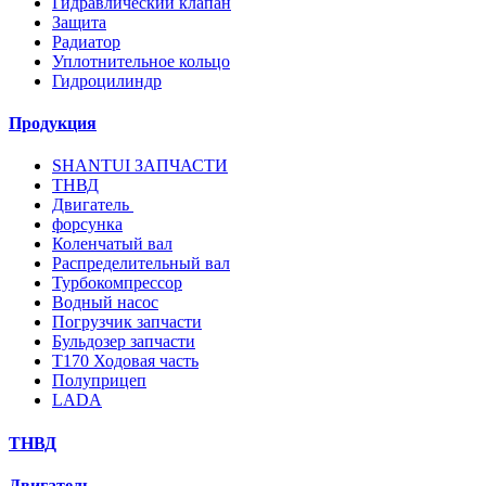
Гидравлический клапан
Защита
Радиатор
Уплотнительное кольцо
Гидроцилиндр
Продукция
SHANTUI ЗАПЧАСТИ
ТНВД
Двигатель
форсунка
Коленчатый вал
Распределительный вал
Турбокомпрессор
Водный насос
Погрузчик запчасти
Бульдозер запчасти
T170 Ходовая часть
Полуприцеп
LADA
ТНВД
Двигатель