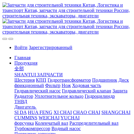
Войти
Зарегистрированный
Главная
Продукция
全部
SHANTUI ЗАПЧАСТИ
Шестерня
КПП
Гидротрансформатор
Подшипник
Диск
фрикционный
Фильтр
Нож
Ходовая часть
Гидравлический насос
Гидравлический клапан
Защита
Радиатор
Уплотнительное кольцо
Гидроцилиндр
ТНВД
Двигатель
SI DA
HUA FENG
XI CHAI
CHAO CHAI
SHANGCHAI
CUMMINS
WEICHAI
YUCHAI
форсунка
Коленчатый вал
Распределительный вал
Турбокомпрессор
Водный насос
Погрузчик запчасти