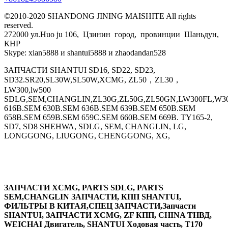
©2010-2020 SHANDONG JINING MAISHITE All rights
reserved.
272000 ул.Huo ju 106, Цзинин город, провинции Шаньдун,
КНР
Skype: xian5888 и shantui5888 и zhaodandan528
ЗАПЧАСТИ SHANTUI SD16, SD22, SD23,
SD32.SR20,SL30W,SL50W,XCMG, ZL50，ZL30，
LW300,lw500
SDLG,SEM,CHANGLIN,ZL30G,ZL50G,ZL50GN,LW300FL,W30
616B.SEM 630B.SEM 636B.SEM 639B.SEM 650B.SEM
658B.SEM 659B.SEM 659C.SEM 660B.SEM 669B. TY165-2,
SD7, SD8 SHEHWA, SDLG, SEM, CHANGLIN, LG,
LONGGONG, LIUGONG, CHENGGONG, XG,
ЗАПЧАСТИ XCMG, PARTS SDLG, PARTS
SEM,CHANGLIN ЗАПЧАСТИ, КПП SHANTUI,
ФИЛЬТРЫ В КИТАЯ,СПЕЦ ЗАПЧАСТИ,Запчасти
SHANTUI, ЗАПЧАСТИ XCMG, ZF КПП, CHINA ТНВД,
WEICHAI Двигатель, SHANTUI Ходовая часть, T170