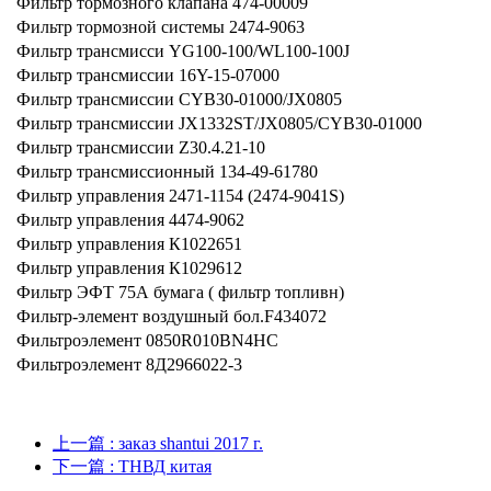
Фильтр тормозного клапана 474-00009
Фильтр тормозной системы 2474-9063
Фильтр трансмисси YG100-100/WL100-100J
Фильтр трансмиссии 16Y-15-07000
Фильтр трансмиссии CYB30-01000/JX0805
Фильтр трансмиссии JX1332ST/JX0805/CYB30-01000
Фильтр трансмиссии Z30.4.21-10
Фильтр трансмиссионный 134-49-61780
Фильтр управления 2471-1154 (2474-9041S)
Фильтр управления 4474-9062
Фильтр управления К1022651
Фильтр управления К1029612
Фильтр ЭФТ 75А бумага ( фильтр топливн)
Фильтр-элемент воздушный бол.F434072
Фильтроэлемент 0850R010BN4HC
Фильтроэлемент 8Д2966022-3
上一篇
: заказ shantui 2017 г.
下一篇
: ТНВД китая