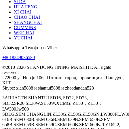
SI DA
HUA FENG
XI CHAI
CHAO CHAI
SHANGCHAI
CUMMINS
WEICHAI
YUCHAI
Whatsapp и Телефон и Viber
+8618249086580
©2010-2020 SHANDONG JINING MAISHITE All rights
reserved.
272000 ул.Huo ju 106, Цзинин город, провинции Шаньдун,
КНР
Skype: xian5888 и shantui5888 и zhaodandan528
ЗАПЧАСТИ SHANTUI SD16, SD22, SD23,
SD32.SR20,SL30W,SL50W,XCMG, ZL50，ZL30，
LW300,lw500
SDLG,SEM,CHANGLIN,ZL30G,ZL50G,ZL50GN,LW300FL,W30
616B.SEM 630B.SEM 636B.SEM 639B.SEM 650B.SEM
658B.SEM 659B.SEM 659C.SEM 660B.SEM 669B. TY165-2,