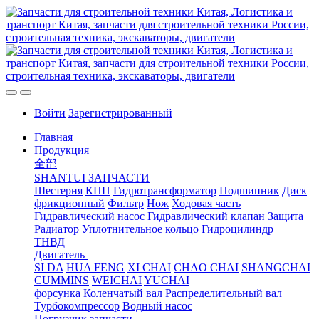
Войти
Зарегистрированный
Главная
Продукция
全部
SHANTUI ЗАПЧАСТИ
Шестерня
КПП
Гидротрансформатор
Подшипник
Диск
фрикционный
Фильтр
Нож
Ходовая часть
Гидравлический насос
Гидравлический клапан
Защита
Радиатор
Уплотнительное кольцо
Гидроцилиндр
ТНВД
Двигатель
SI DA
HUA FENG
XI CHAI
CHAO CHAI
SHANGCHAI
CUMMINS
WEICHAI
YUCHAI
форсунка
Коленчатый вал
Распределительный вал
Турбокомпрессор
Водный насос
Погрузчик запчасти