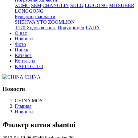
XCMG
SEM
CHANGLIN
SDLG
LIUGONG
MITSUBER
LONGGONG
Бульдозер запчасти
SHEHWA
YTO
ZOOMLION
T170 Ходовая часть
Полуприцеп
LADA
О нас
Новости
Фото
Поиск
Каталог
Контакты
КАРГО С333
CHINA
Новости
CHINA MOST
Главная
Новости
Фильтр китая shantui
2017-04-13 06:57:49
liuzhaoxian
70