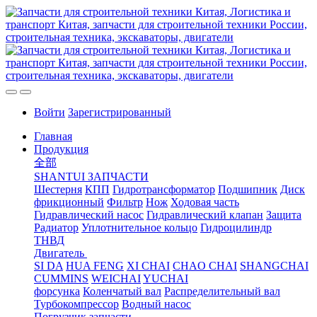
Войти
Зарегистрированный
Главная
Продукция
全部
SHANTUI ЗАПЧАСТИ
Шестерня
КПП
Гидротрансформатор
Подшипник
Диск
фрикционный
Фильтр
Нож
Ходовая часть
Гидравлический насос
Гидравлический клапан
Защита
Радиатор
Уплотнительное кольцо
Гидроцилиндр
ТНВД
Двигатель
SI DA
HUA FENG
XI CHAI
CHAO CHAI
SHANGCHAI
CUMMINS
WEICHAI
YUCHAI
форсунка
Коленчатый вал
Распределительный вал
Турбокомпрессор
Водный насос
Погрузчик запчасти