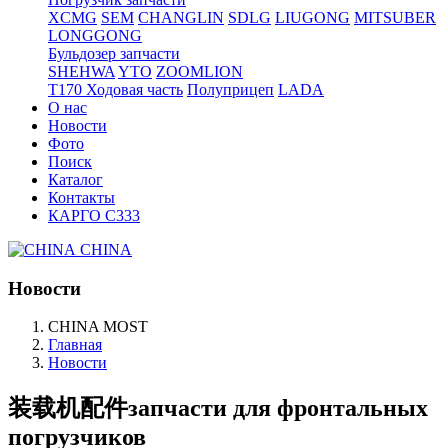
XCMG
SEM
CHANGLIN
SDLG
LIUGONG
MITSUBER
LONGGONG
Бульдозер запчасти
SHEHWA
YTO
ZOOMLION
T170 Ходовая часть
Полуприцеп
LADA
О нас
Новости
Фото
Поиск
Каталог
Контакты
КАРГО С333
CHINA
Новости
CHINA MOST
Главная
Новости
装载机配件запчасти для фронтальных
погрузчиков