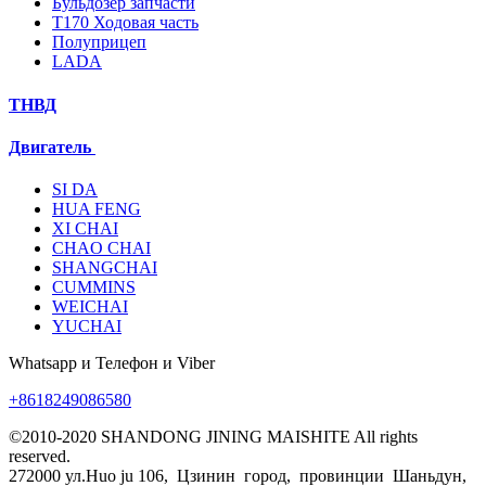
Бульдозер запчасти
T170 Ходовая часть
Полуприцеп
LADA
ТНВД
Двигатель
SI DA
HUA FENG
XI CHAI
CHAO CHAI
SHANGCHAI
CUMMINS
WEICHAI
YUCHAI
Whatsapp и Телефон и Viber
+8618249086580
©2010-2020 SHANDONG JINING MAISHITE All rights
reserved.
272000 ул.Huo ju 106, Цзинин город, провинции Шаньдун,