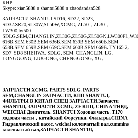
КНР
Skype: xian5888 и shantui5888 и zhaodandan528
ЗАПЧАСТИ SHANTUI SD16, SD22, SD23,
SD32.SR20,SL30W,SL50W,XCMG, ZL50，ZL30，
LW300,lw500
SDLG,SEM,CHANGLIN,ZL30G,ZL50G,ZL50GN,LW300FL,W30
616B.SEM 630B.SEM 636B.SEM 639B.SEM 650B.SEM
658B.SEM 659B.SEM 659C.SEM 660B.SEM 669B. TY165-2,
SD7, SD8 SHEHWA, SDLG, SEM, CHANGLIN, LG,
LONGGONG, LIUGONG, CHENGGONG, XG,
ЗАПЧАСТИ XCMG, PARTS SDLG, PARTS
SEM,CHANGLIN ЗАПЧАСТИ, КПП SHANTUI,
ФИЛЬТРЫ В КИТАЯ,СПЕЦ ЗАПЧАСТИ,Запчасти
SHANTUI, ЗАПЧАСТИ XCMG, ZF КПП, CHINA ТНВД,
WEICHAI Двигатель, SHANTUI Ходовая часть, T170
ходовая части，китайский Форсунки, Фильтры,CHINA
Гидравлический насос, weichai коленчатый вал,cummins
коленчатый вал,ЗАПЧАСТИ SHANTUI,