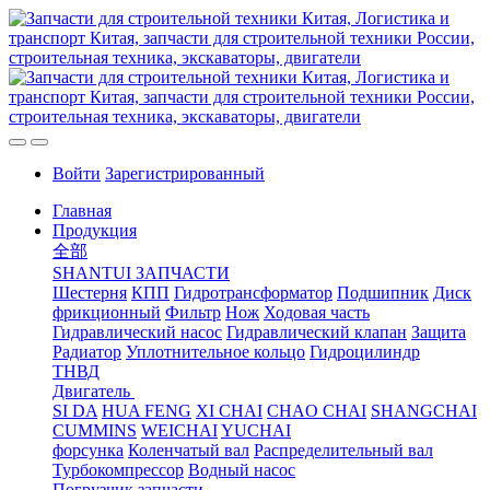
Войти
Зарегистрированный
Главная
Продукция
全部
SHANTUI ЗАПЧАСТИ
Шестерня
КПП
Гидротрансформатор
Подшипник
Диск
фрикционный
Фильтр
Нож
Ходовая часть
Гидравлический насос
Гидравлический клапан
Защита
Радиатор
Уплотнительное кольцо
Гидроцилиндр
ТНВД
Двигатель
SI DA
HUA FENG
XI CHAI
CHAO CHAI
SHANGCHAI
CUMMINS
WEICHAI
YUCHAI
форсунка
Коленчатый вал
Распределительный вал
Турбокомпрессор
Водный насос
Погрузчик запчасти