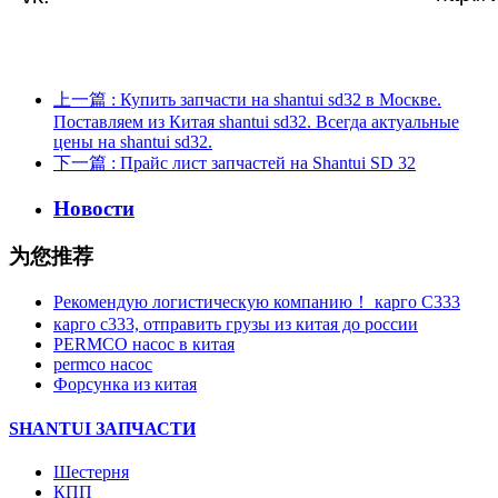
上一篇
: Купить запчасти на shantui sd32 в Москве.
Поставляем из Китая shantui sd32. Всегда актуальные
цены на shantui sd32.
下一篇
: Прайс лист запчастей на Shantui SD 32
Новости
为您推荐
Рекомендую логистическую компанию！ карго C333
карго с333, отправить грузы из китая до россии
PERMCO насос в китая
permco насос
Форсунка из китая
SHANTUI ЗАПЧАСТИ
Шестерня
КПП