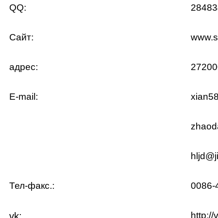
QQ:
2848
Сайт:
www.s
адрес:
27200
E-mail:
xian5
zhaod
hljd@j
Тел-факс.:
0086-
http:/
vk: