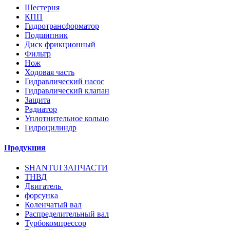
Шестерня
КПП
Гидротрансформатор
Подшипник
Диск фрикционный
Фильтр
Нож
Ходовая часть
Гидравлический насос
Гидравлический клапан
Защита
Радиатор
Уплотнительное кольцо
Гидроцилиндр
Продукция
SHANTUI ЗАПЧАСТИ
ТНВД
Двигатель
форсунка
Коленчатый вал
Распределительный вал
Турбокомпрессор