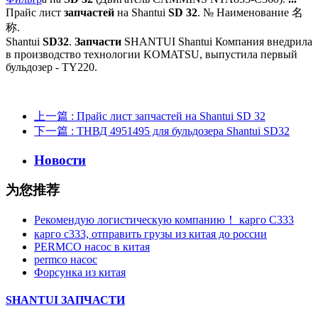
Прайс лист
запчастей
на Shantui
SD
32
. № Наименование 名
称.
Shantui
SD
32
.
Запчасти
SHANTUI Shantui Компания внедрила
в
производство технологии KOMATSU, выпустила первый
бульдозер - TY220.
上一篇
: Прайс лист запчастей на Shantui SD 32
下一篇
: ТНВД 4951495 для бульдозера Shantui SD32
Новости
为您推荐
Рекомендую логистическую компанию！ карго C333
карго с333, отправить грузы из китая до россии
PERMCO насос в китая
permco насос
Форсунка из китая
SHANTUI ЗАПЧАСТИ