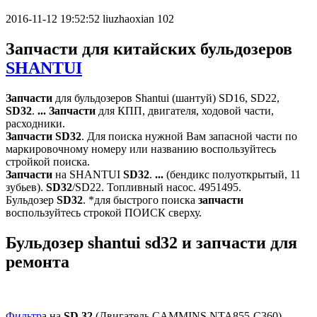
2016-11-12 19:52:52
liuzhaoxian
102
Запчасти
для китайских бульдозеров
SHANTUI
Запчасти
для бульдозеров Shantui (шантуй) SD16, SD22,
SD
32
.
...
Запчасти
для КПП, двигателя, ходовой части,
расходники.
Запчасти
SD
32
. Для поиска нужной Вам запасной части по
маркировочному номеру или названию воспользуйтесь
стройкой поиска.
Запчасти
на SHANTUI
SD
32
.
...
(бендикс полуоткрытый, 11
зубьев).
SD
32
/SD22. Топливный насос.
4951495.
Бульдозер
SD
32
. *для быстрого поиска
запчасти
воспользуйтесь строкой
ПОИСК сверху.
Бульдозер shantui
sd
32
и
запчасти
для
ремонта
Фильтр
а на
SD
32
(Двигатель CAMMINS NTA855-C360).
...