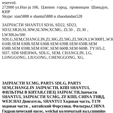
reserved.
272000 ул.Huo ju 106, Цзинин город, провинции Шаньдун,
КНР
Skype: xian5888 и shantui5888 и zhaodandan528
ЗАПЧАСТИ SHANTUI SD16, SD22, SD23,
SD32.SR20,SL30W,SL50W,XCMG, ZL50，ZL30，
LW300,lw500
SDLG,SEM,CHANGLIN,ZL30G,ZL50G,ZL50GN,LW300FL,W30
616B.SEM 630B.SEM 636B.SEM 639B.SEM 650B.SEM
658B.SEM 659B.SEM 659C.SEM 660B.SEM 669B. TY165-2,
SD7, SD8 SHEHWA, SDLG, SEM, CHANGLIN, LG,
LONGGONG, LIUGONG, CHENGGONG, XG,
ЗАПЧАСТИ XCMG, PARTS SDLG, PARTS
SEM,CHANGLIN ЗАПЧАСТИ, КПП SHANTUI,
ФИЛЬТРЫ В КИТАЯ,СПЕЦ ЗАПЧАСТИ,Запчасти
SHANTUI, ЗАПЧАСТИ XCMG, ZF КПП, CHINA ТНВД,
WEICHAI Двигатель, SHANTUI Ходовая часть, T170
ходовая части，китайский Форсунки, Фильтры,CHINA
Гидравлический насос, weichai коленчатый вал,cummins