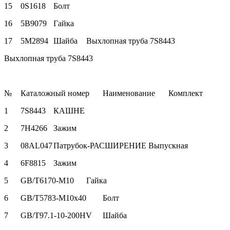
15
0S1618
Болт
16
5B9079
Гайка
17
5M2894
Шайба
Выхлопная труба 7S8443
Выхлопная труба 7S8443
№
Каталожный номер
Наименование
Комплект
1
7S8443
КАШНЕ
2
7H4266
Зажим
3
08AL047
Патрубок-РАСШИРЕНИЕ Выпускная
4
6F8815
Зажим
5
GB/T6170-M10
Гайка
6
GB/T5783-M10x40
Болт
7
GB/T97.1-10-200HV
Шайба