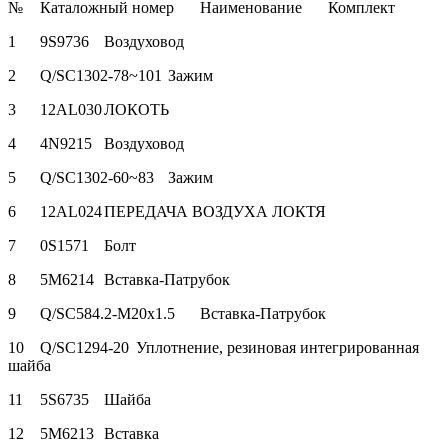
№
Каталожный номер
Наименование
Комплект
1
9S9736
Воздуховод
2
Q/SC1302-78~101
Зажим
3
12AL030
ЛОКОТЬ
4
4N9215
Воздуховод
5
Q/SC1302-60~83
Зажим
6
12AL024
ПЕРЕДАЧА ВОЗДУХА ЛОКТЯ
7
0S1571
Болт
8
5M6214
Вставка-Патрубок
9
Q/SC584.2-M20x1.5
Вставка-Патрубок
10
Q/SC1294-20
Уплотнение, резиновая интегрированная
шайба
11
5S6735
Шайба
12
5M6213
Вставка