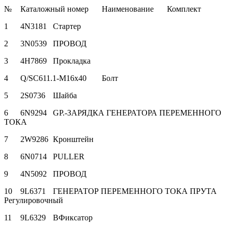
№
Каталожный номер
Наименование
Комплект
1
4N3181
Стартер
2
3N0539
ПРОВОД
3
4H7869
Прокладка
4
Q/SC611.1-M16x40
Болт
5
2S0736
Шайба
6
6N9294
GP.-ЗАРЯДКА ГЕНЕРАТОРА ПЕРЕМЕННОГО
ТОКА
7
2W9286
Кронштейн
8
6N0714
PULLER
9
4N5092
ПРОВОД
10
9L6371
ГЕНЕРАТОР ПЕРЕМЕННОГО ТОКА ПРУТА
Регулировочный
11
9L6329
BФиксатор