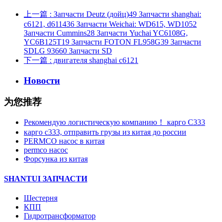
上一篇
: Запчасти Deutz (дойц)49 Запчасти shanghai:
c6121, d611436 Запчасти Weichai: WD615, WD1052
Запчасти Cummins28 Запчасти Yuchai YC6108G,
YC6B125T19 Запчасти FOTON FL958G39 Запчасти
SDLG 93660 Запчасти SD
下一篇
: двигателя shanghai c6121
Новости
为您推荐
Рекомендую логистическую компанию！ карго C333
карго с333, отправить грузы из китая до россии
PERMCO насос в китая
permco насос
Форсунка из китая
SHANTUI ЗАПЧАСТИ
Шестерня
КПП
Гидротрансформатор