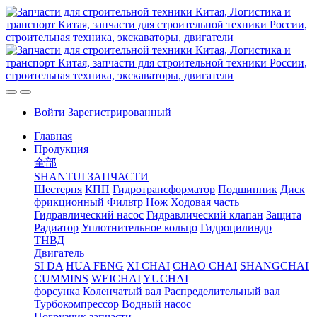
Войти
Зарегистрированный
Главная
Продукция
全部
SHANTUI ЗАПЧАСТИ
Шестерня
КПП
Гидротрансформатор
Подшипник
Диск
фрикционный
Фильтр
Нож
Ходовая часть
Гидравлический насос
Гидравлический клапан
Защита
Радиатор
Уплотнительное кольцо
Гидроцилиндр
ТНВД
Двигатель
SI DA
HUA FENG
XI CHAI
CHAO CHAI
SHANGCHAI
CUMMINS
WEICHAI
YUCHAI
форсунка
Коленчатый вал
Распределительный вал
Турбокомпрессор
Водный насос
Погрузчик запчасти