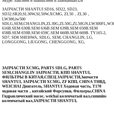
Skype: xian5888 и shantui5888 и zhaodandan528
ЗАПЧАСТИ SHANTUI SD16, SD22, SD23,
SD32.SR20,SL30W,SL50W,XCMG, ZL50，ZL30，
LW300,lw500
SDLG,SEM,CHANGLIN,ZL30G,ZL50G,ZL50GN,LW300FL,W30
616B.SEM 630B.SEM 636B.SEM 639B.SEM 650B.SEM
658B.SEM 659B.SEM 659C.SEM 660B.SEM 669B. TY165-2,
SD7, SD8 SHEHWA, SDLG, SEM, CHANGLIN, LG,
LONGGONG, LIUGONG, CHENGGONG, XG,
ЗАПЧАСТИ XCMG, PARTS SDLG, PARTS
SEM,CHANGLIN ЗАПЧАСТИ, КПП SHANTUI,
ФИЛЬТРЫ В КИТАЯ,СПЕЦ ЗАПЧАСТИ,Запчасти
SHANTUI, ЗАПЧАСТИ XCMG, ZF КПП, CHINA ТНВД,
WEICHAI Двигатель, SHANTUI Ходовая часть, T170
ходовая части，китайский Форсунки, Фильтры,CHINA
Гидравлический насос, weichai коленчатый вал,cummins
коленчатый вал,ЗАПЧАСТИ SHANTUI,