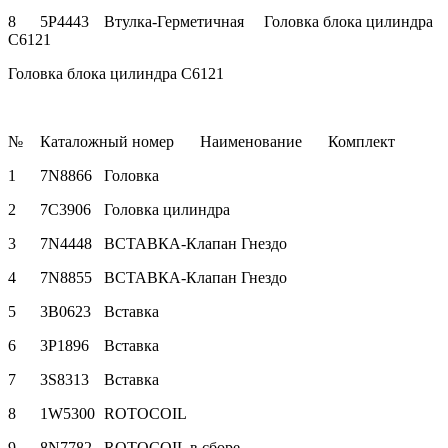
8
5P4443
Втулка-Герметичная
Головка блока цилиндра
C6121
Головка блока цилиндра C6121
№
Каталожный номер
Наименование
Комплект
1
7N8866
Головка
2
7C3906
Головка цилиндра
3
7N4448
ВСТАВКА-Клапан Гнездо
4
7N8855
ВСТАВКА-Клапан Гнездо
5
3B0623
Вставка
6
3P1896
Вставка
7
3S8313
Вставка
8
1W5300
ROTOCOIL
9
8N7782
ROTOCOIL в сборе