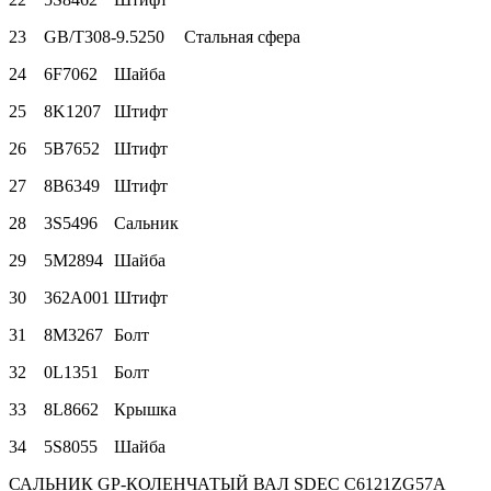
23
GB/T308-9.5250
Стальная сфера
24
6F7062
Шайба
25
8K1207
Штифт
26
5B7652
Штифт
27
8B6349
Штифт
28
3S5496
Сальник
29
5M2894
Шайба
30
362A001
Штифт
31
8M3267
Болт
32
0L1351
Болт
33
8L8662
Крышка
34
5S8055
Шайба
САЛЬНИК GP-КОЛЕНЧАТЫЙ ВАЛ SDEC C6121ZG57A