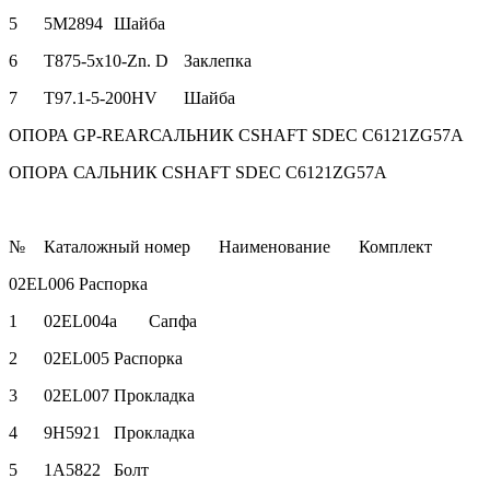
5
5M2894
Шайба
6
T875-5x10-Zn. D
Заклепка
7
T97.1-5-200HV
Шайба
ОПОРА GP-REARСАЛЬНИК CSHAFT SDEC C6121ZG57A
ОПОРА САЛЬНИК CSHAFT SDEC C6121ZG57A
№
Каталожный номер
Наименование
Комплект
02EL006
Распорка
1
02EL004a
Сапфа
2
02EL005
Распорка
3
02EL007
Прокладка
4
9H5921
Прокладка
5
1A5822
Болт