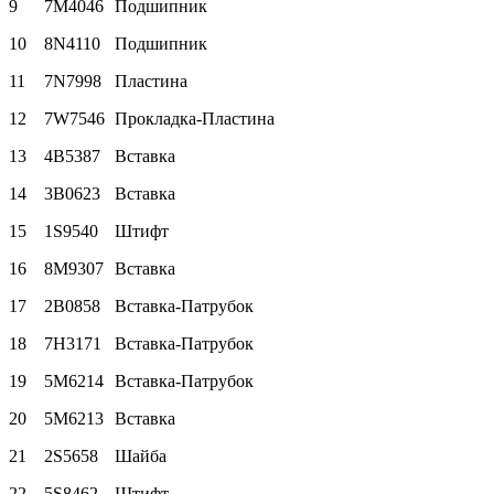
9
7M4046
Подшипник
10
8N4110
Подшипник
11
7N7998
Пластина
12
7W7546
Прокладка-Пластина
13
4B5387
Вставка
14
3B0623
Вставка
15
1S9540
Штифт
16
8M9307
Вставка
17
2B0858
Вставка-Патрубок
18
7H3171
Вставка-Патрубок
19
5M6214
Вставка-Патрубок
20
5M6213
Вставка
21
2S5658
Шайба
22
5S8462
Штифт