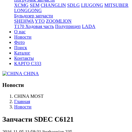
XCMG
SEM
CHANGLIN
SDLG
LIUGONG
MITSUBER
LONGGONG
Бульдозер запчасти
SHEHWA
YTO
ZOOMLION
T170 Ходовая часть
Полуприцеп
LADA
О нас
Новости
Фото
Поиск
Каталог
Контакты
КАРГО С333
CHINA
Новости
CHINA MOST
Главная
Новости
Запчасти SDEC C6121
2016-11-05 11:58:31
liuzhaoxian
235