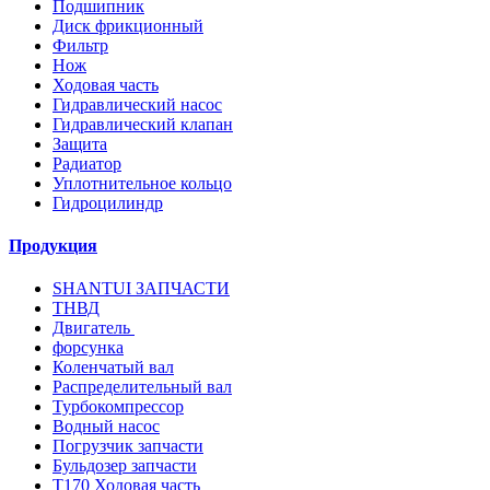
Подшипник
Диск фрикционный
Фильтр
Нож
Ходовая часть
Гидравлический насос
Гидравлический клапан
Защита
Радиатор
Уплотнительное кольцо
Гидроцилиндр
Продукция
SHANTUI ЗАПЧАСТИ
ТНВД
Двигатель
форсунка
Коленчатый вал
Распределительный вал
Турбокомпрессор
Водный насос
Погрузчик запчасти
Бульдозер запчасти
T170 Ходовая часть