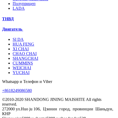
Полуприцеп
LADA
ТНВД
Двигатель
SI DA
HUA FENG
XI CHAI
CHAO CHAI
SHANGCHAI
CUMMINS
WEICHAI
YUCHAI
Whatsapp и Телефон и Viber
+8618249086580
©2010-2020 SHANDONG JINING MAISHITE All rights
reserved.
272000 ул.Huo ju 106, Цзинин город, провинции Шаньдун,
КНР