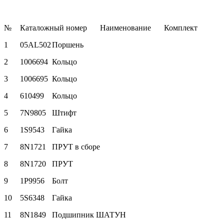
№
Каталожный номер
Наименование
Комплект
1
05AL502
Поршень
2
1006694
Кольцо
3
1006695
Кольцо
4
610499
Кольцо
5
7N9805
Штифт
6
1S9543
Гайка
7
8N1721
ПРУТ в сборе
8
8N1720
ПРУТ
9
1P9956
Болт
10
5S6348
Гайка
11
8N1849
Подшипник ШАТУН