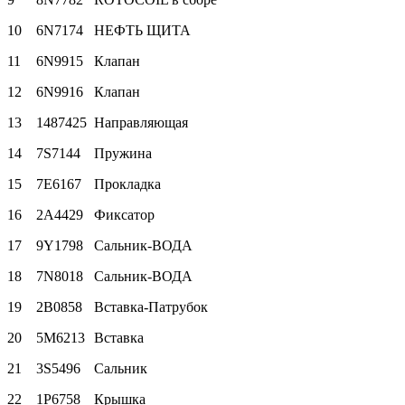
10
6N7174
НЕФТЬ ЩИТА
11
6N9915
Клапан
12
6N9916
Клапан
13
1487425
Направляющая
14
7S7144
Пружина
15
7E6167
Прокладка
16
2A4429
Фиксатор
17
9Y1798
Сальник-ВОДА
18
7N8018
Сальник-ВОДА
19
2B0858
Вставка-Патрубок
20
5M6213
Вставка
21
3S5496
Сальник
22
1P6758
Крышка