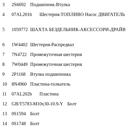
3
2S6692
Подшипник-Втулка
4
07AL201b
Шестерня-ТОПЛИВО Насос ДВИГАТЕЛЬ
5
1059772
ШАХТА БЕЗДЕЛЬНИК-АКСЕССОРИ-ДРАЙВ
6
1W4402
Шестерня-Распредвал
7
7N4722
Промежуточная шестерня
8
7W0449
Промежуточная шестерня
9
2P1168
Втулка подшипника
10
8N4960
Пластина-толкатель
11
07AL202b
Пластина
12
GB/T5783-M10x30-10.9-Y
Болт
13
0S1594
Болт
14
0S1748
Болт