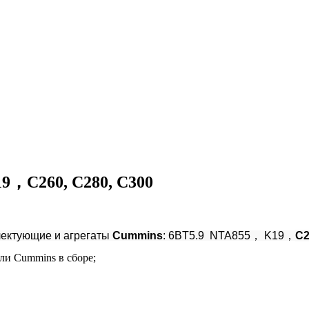
9，C260, C280, C300
лектующие и агрегаты
Cummins
: 6BT5.9 NTA855， K19，
C2
ли Cummins в сборе;