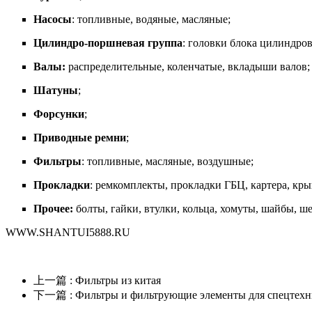
Насосы
: топливные, водяные, масляные;
Цилиндро-поршневая группа
: головки блока цилиндров
Валы:
распределительные, коленчатые, вкладыши валов;
Шатуны
;
Форсунки
;
Приводные ремни
;
Фильтр
ы
: топливные, масляные, воздушные;
Прокладки
: ремкомплекты, прокладки ГБЦ, картера, кры
Прочее:
болты, гайки, втулки, кольца, хомуты, шайбы, ш
WWW.SHANTUI5888.RU
上一篇
: Фильтры из китая
下一篇
: Фильтры и фильтрующие элементы для спецте