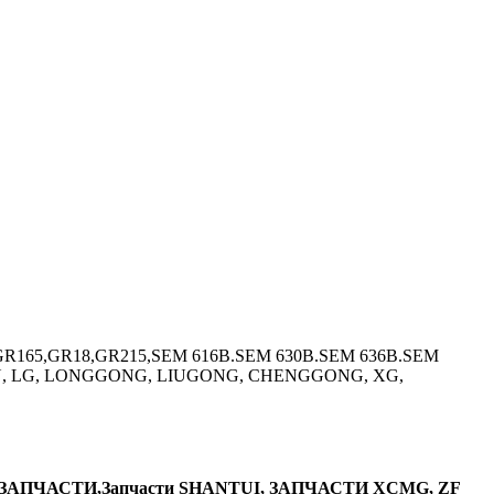
165,GR18,GR215,SEM 616B.SEM 630B.SEM 636B.SEM
GLIN, LG, LONGGONG, LIUGONG, CHENGGONG, XG,
Здравствуйте!
АПЧАСТИ,Запчасти SHANTUI, ЗАПЧАСТИ XCMG, ZF
Здравствуйте! Задайте ваш вопрос и мы обязательно