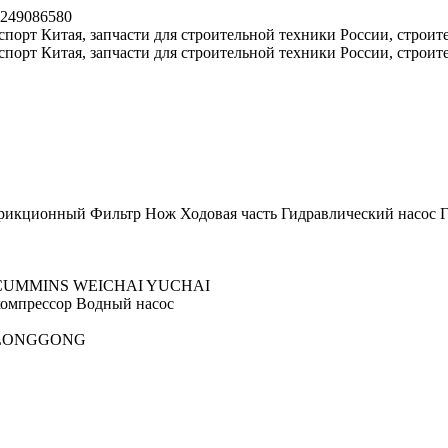
8249086580
рикционный
Фильтр
Нож
Ходовая часть
Гидравлический насос
Г
CUMMINS
WEICHAI
YUCHAI
омпрессор
Водный насос
LONGGONG