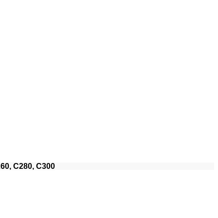
60, C280, C300