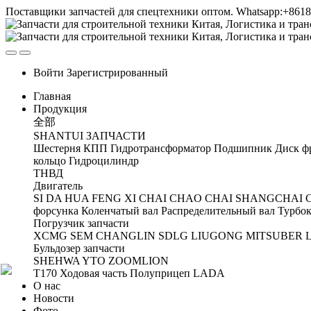
Поставщики запчастей для спецтехники оптом. Whatsapp:+861
Войти
Зарегистрированный
Главная
Продукция
全部
SHANTUI ЗАПЧАСТИ
Шестерня
КПП
Гидротрансформатор
Подшипник
Диск ф
кольцо
Гидроцилиндр
ТНВД
Двигатель
SI DA
HUA FENG
XI CHAI
CHAO CHAI
SHANGCHAI
форсунка
Коленчатый вал
Распределительный вал
Турбок
Погрузчик запчасти
XCMG
SEM
CHANGLIN
SDLG
LIUGONG
MITSUBER
Бульдозер запчасти
SHEHWA
YTO
ZOOMLION
T170 Ходовая часть
Полуприцеп
LADA
О нас
Новости
Фото