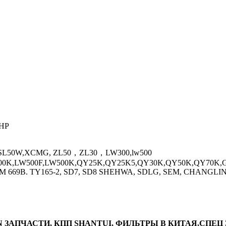
КНР
W,SL50W,XCMG, ZL50，ZL30，LW300,lw500
0K,LW500F,LW500K,QY25K,QY25K5,QY30K,QY50K,QY70K,GR
SEM 669B. TY165-2, SD7, SD8 SHEHWA, SDLG, SEM, CHAN
 ЗАПЧАСТИ, КПП SHANTUI, ФИЛЬТРЫ В КИТАЯ,СПЕЦ З