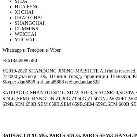
SI DA
HUA FENG
XI CHAI
CHAO CHAI
SHANGCHAI
CUMMINS
WEICHAI
YUCHAI
Whatsapp и Телефон и Viber
+8618249086580
©2010-2020 SHANDONG JINING MAISHITE All rights reserved.
272000 ул.Huo ju 106, Цзинин город, провинции Шаньдун, 
Skype: xian5888 и shantui5888 и zhaodandan528
ЗАПЧАСТИ SHANTUI SD16, SD22, SD23, SD32.SR20,SL30
SDLG,SEM,CHANGLIN,ZL30G,ZL50G,ZL50GN,LW300FL,W30
639B.SEM 650B.SEM 658B.SEM 659B.SEM 659C.SEM 660B.
ЗАПЧАСТИ XCMG, PARTS SDLG, PARTS SEM,CHANGLIN