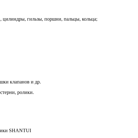
, цилиндры, гильзы, поршни, пальцы, кольца;
шки клапанов и др.
естерни, ролики.
хники SHANTUI