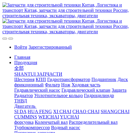
Войти
Зарегистрированный
Главная
Продукция
全部
SHANTUI ЗАПЧАСТИ
Шестерня
КПП
Гидротрансформатор
Подшипник
Диск
фрикционный
Фильтр
Нож
Ходовая часть
Гидравлический насос
Гидравлический клапан
Защита
Радиатор
Уплотнительное кольцо
Гидроцилиндр
ТНВД
Двигатель
SI DA
HUA FENG
XI CHAI
CHAO CHAI
SHANGCHAI
CUMMINS
WEICHAI
YUCHAI
форсунка
Коленчатый вал
Распределительный вал
Турбокомпрессор
Водный насос
Погрузчик запчасти