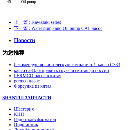
45
Oil pump
上一篇
: Kawasaki series
下一篇
: Water pump and Oil pump CAT насос
Новости
为您推荐
Рекомендую логистическую компанию！ карго C333
карго с333, отправить грузы из китая до россии
PERMCO насос в китая
permco насос
Форсунка из китая
SHANTUI ЗАПЧАСТИ
Шестерня
КПП
Гидротрансформатор
Подшипник
Диск фрикционный