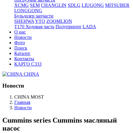
XCMG
SEM
CHANGLIN
SDLG
LIUGONG
MITSUBER
LONGGONG
Бульдозер запчасти
SHEHWA
YTO
ZOOMLION
T170 Ходовая часть
Полуприцеп
LADA
О нас
Новости
Фото
Поиск
Каталог
Контакты
КАРГО С333
CHINA
Новости
CHINA MOST
Главная
Новости
Cummins series Cummins масляный
насос