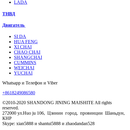
LADA
ТНВД
Двигатель
SI DA
HUA FENG
XI CHAI
CHAO CHAI
SHANGCHAI
CUMMINS
WEICHAI
YUCHAI
Whatsapp и Телефон и Viber
+8618249086580
©2010-2020 SHANDONG JINING MAISHITE All rights
reserved.
272000 ул.Huo ju 106, Цзинин город, провинции Шаньдун,
КНР
Skype: xian5888 и shantui5888 и zhaodandan528