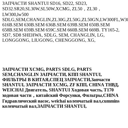
ЗАПЧАСТИ SHANTUI SD16, SD22, SD23,
SD32.SR20,SL30W,SL50W,XCMG, ZL50，ZL30，
LW300,lw500
SDLG,SEM,CHANGLIN,ZL30G,ZL50G,ZL50GN,LW300FL,W30
616B.SEM 630B.SEM 636B.SEM 639B.SEM 650B.SEM
658B.SEM 659B.SEM 659C.SEM 660B.SEM 669B. TY165-2,
SD7, SD8 SHEHWA, SDLG, SEM, CHANGLIN, LG,
LONGGONG, LIUGONG, CHENGGONG, XG,
ЗАПЧАСТИ XCMG, PARTS SDLG, PARTS
SEM,CHANGLIN ЗАПЧАСТИ, КПП SHANTUI,
ФИЛЬТРЫ В КИТАЯ,СПЕЦ ЗАПЧАСТИ,Запчасти
SHANTUI, ЗАПЧАСТИ XCMG, ZF КПП, CHINA ТНВД,
WEICHAI Двигатель, SHANTUI Ходовая часть, T170
ходовая части，китайский Форсунки, Фильтры,CHINA
Гидравлический насос, weichai коленчатый вал,cummins
коленчатый вал,ЗАПЧАСТИ SHANTUI,