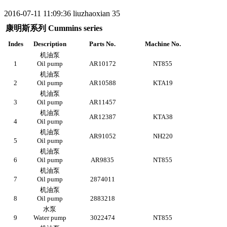
2016-07-11 11:09:36
liuzhaoxian
35
康明斯系列 Cummins series
Indes
Description
Parts No.
Machine No.
机油泵
1
Oil pump
AR10172
NT855
机油泵
2
Oil pump
AR10588
KTA19
机油泵
3
Oil pump
AR11457
机油泵
AR12387
KTA38
4
Oil pump
机油泵
AR91052
NH220
5
Oil pump
机油泵
6
Oil pump
AR9835
NT855
机油泵
7
Oil pump
2874011
机油泵
8
Oil pump
2883218
水泵
9
Water pump
3022474
NT855