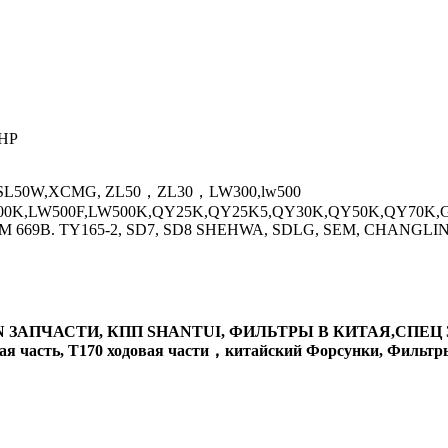
КНР
W,SL50W,XCMG, ZL50，ZL30，LW300,lw500
0K,LW500F,LW500K,QY25K,QY25K5,QY30K,QY50K,QY70K,GR
SEM 669B. TY165-2, SD7, SD8 SHEHWA, SDLG, SEM, CHAN
 ЗАПЧАСТИ, КПП SHANTUI, ФИЛЬТРЫ В КИТАЯ,СПЕЦ З
часть, T170 ходовая части，китайский Форсунки, Фильтры,