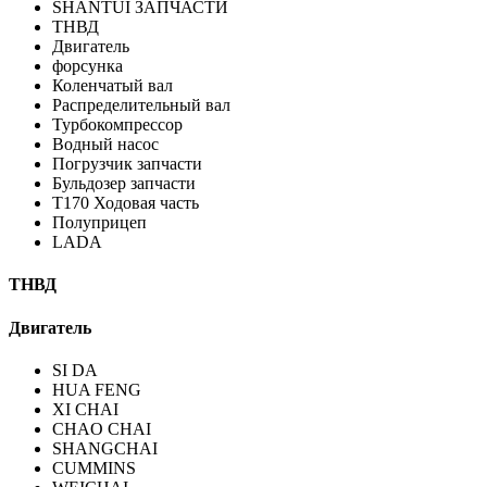
SHANTUI ЗАПЧАСТИ
ТНВД
Двигатель
форсунка
Коленчатый вал
Распределительный вал
Турбокомпрессор
Водный насос
Погрузчик запчасти
Бульдозер запчасти
T170 Ходовая часть
Полуприцеп
LADA
ТНВД
Двигатель
SI DA
HUA FENG
XI CHAI
CHAO CHAI
SHANGCHAI
CUMMINS