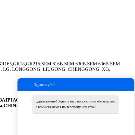
165,GR18,GR215,SEM 616B.SEM 630B.SEM 636B.SEM
GLIN, LG, LONGGONG, LIUGONG, CHENGGONG, XG,
Здравствуйте!
АПЧАСТИ,Запчасти SHANTUI, ЗАПЧАСТИ XCMG, ZF
Здравствуйте! Задайте ваш вопрос и мы обязательно
CHINA Гидравлический насос, weichai коленчатый
с вами свяжемся по телефону или email.