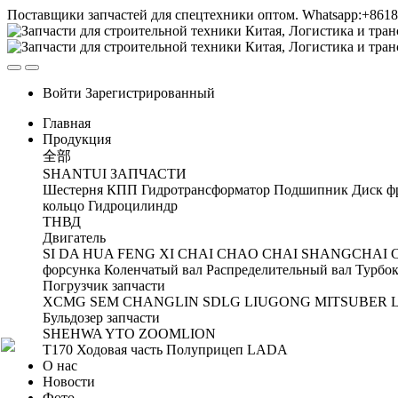
Поставщики запчастей для спецтехники оптом. Whatsapp:+861
Войти
Зарегистрированный
Главная
Продукция
全部
SHANTUI ЗАПЧАСТИ
Шестерня
КПП
Гидротрансформатор
Подшипник
Диск ф
кольцо
Гидроцилиндр
ТНВД
Двигатель
SI DA
HUA FENG
XI CHAI
CHAO CHAI
SHANGCHAI
форсунка
Коленчатый вал
Распределительный вал
Турбок
Погрузчик запчасти
XCMG
SEM
CHANGLIN
SDLG
LIUGONG
MITSUBER
Бульдозер запчасти
SHEHWA
YTO
ZOOMLION
T170 Ходовая часть
Полуприцеп
LADA
О нас
Новости
Фото