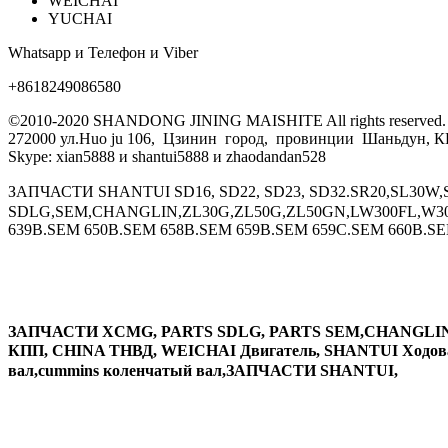
WEICHAI
YUCHAI
Whatsapp и Телефон и Viber
+8618249086580
©2010-2020 SHANDONG JINING MAISHITE All rights reserved.
272000 ул.Huo ju 106, Цзинин город, провинции Шаньдун, 
Skype: xian5888 и shantui5888 и zhaodandan528
ЗАПЧАСТИ SHANTUI SD16, SD22, SD23, SD32.SR20,SL30
SDLG,SEM,CHANGLIN,ZL30G,ZL50G,ZL50GN,LW300FL,W30
639B.SEM 650B.SEM 658B.SEM 659B.SEM 659C.SEM 660B.
ЗАПЧАСТИ XCMG, PARTS SDLG, PARTS SEM,CHANGLIN
КПП, CHINA ТНВД, WEICHAI Двигатель, SHANTUI Ходовая 
вал,cummins коленчатый вал,ЗАПЧАСТИ SHANTUI,