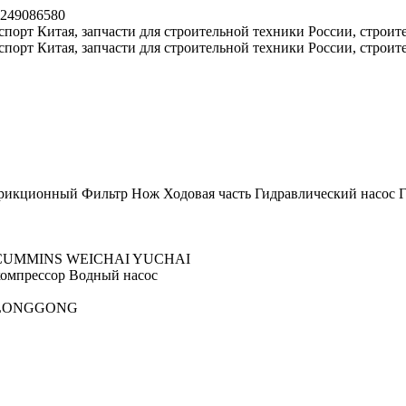
8249086580
рикционный
Фильтр
Нож
Ходовая часть
Гидравлический насос
Г
CUMMINS
WEICHAI
YUCHAI
омпрессор
Водный насос
LONGGONG